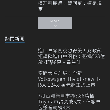
遭罰引民怨！警回覆：這是規
定
More
熱門新聞
進口車零關稅想得美！財政部
拒調降進口車關稅：恐損523億
稅 衝擊8萬人員生計
空間大幅升級！全新
Volkswagen The all-new T-
Roc 124.8 萬元起正式上市
7月台灣新車市場3.86萬輛
Toyota市占突破3成、休旅車
包辦暢銷榜8席