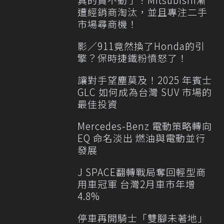
遭經銷商淘汰，並且專注二手
市場尋商機！
影／911竟然換了Honda的引
擎？保時捷鐵粉憤怒了！
讓對手望塵莫及！2025 年賓士
GLC 如何成為台灣 SUV 市場的
最佳投資
Mercedes-Benz 電動策略轉向
EQ 命名淡出 燃油與電動並行
發展
J SPACE翻轉戰局奪回輕型商
用車冠軍 台灣2月車市年增
4.8%
停車再開騎士「雙腳未著地」