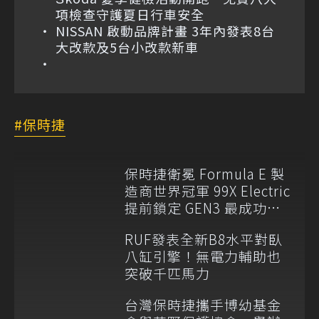
項檢查守護夏日行車安全
NISSAN 啟動品牌計畫 3年內發表8台
大改款及5台小改款新車
保時捷
保時捷衛冕 Formula E 製
造商世界冠軍 99X Electric
提前鎖定 GEN3 最成功賽
車
RUF發表全新B8水平對臥
八缸引擎！無電力輔助也
突破千匹馬力
台灣保時捷攜手博幼基金