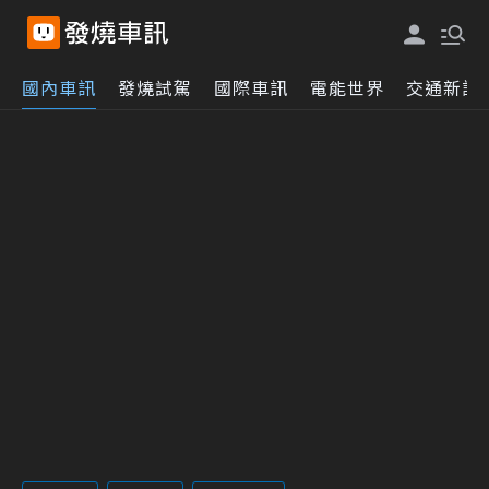
國內車訊
發燒試駕
國際車訊
電能世界
交通新訊