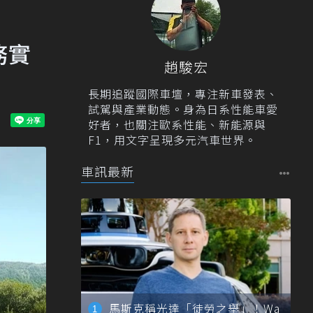
攻務實
趙駿宏
長期追蹤國際車壇，專注新車發表、
試駕與產業動態。身為日系性能車愛
好者，也關注歐系性能、新能源與
F1，用文字呈現多元汽車世界。
車訊最新
馬斯克稱光達「徒勞之舉」！Wa