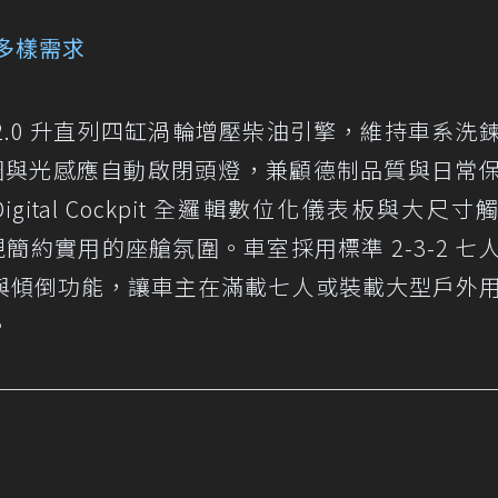
多樣需求
ife 搭載 2.0 升直列四缸渦輪增壓柴油引擎，維持車系洗
輪圈與光感應自動啟閉頭燈，兼顧德制品質與日常
ital Cockpit 全邏輯數位化儀表板與大尺寸
，展現簡約實用的座艙氛圍。車室採用標準 2-3-2 七
與傾倒功能，讓車主在滿載七人或裝載大型戶外
。