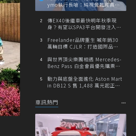
ymo執行長嗆：純視覺難達真正
自動駕駛
傳EX40後繼車最快明年秋季現
身？有望以SPA3平台開發注入80
0V動力
Freelander品牌重生 喊年銷30
萬輛目標 CJLR：打造國際品牌
半數銷量來自全球！
與世界頂尖樂團相遇 Mercedes-
Benz Pass 白金會員優先購票維
也納愛樂
動力與底盤全面進化 Aston Mart
in DB12 S 售 1,488 萬元起正式
登台
車訊熱門