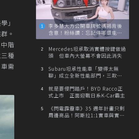
美學」
李多慧大方公開車牌號碼揭背後
含意！粉絲讚：忘記停哪還能幫
族群。
忙找車
、中階
Mercedes坦承取消實體按鍵做過
電三種
頭 但車內大螢幕不會因此消失
用車需
Subaru坦承性能車「變得太無
聊」成立全新性能部門，三款手
排跑車開發中！
就是要侵門踏戶！BYD Racco正
式上市 正面迎戰日系K-Car霸主
《閃電霹靂車》35 週年計畫只剩
周邊商品！阿斯拉1:1實車與實體
展覽雙雙喊卡