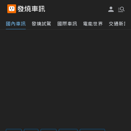
國內車訊
發燒試駕
國際車訊
電能世界
交通新訊