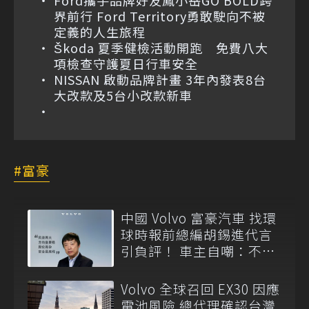
界前行 Ford Territory勇敢駛向不被
定義的人生旅程
Škoda 夏季健檢活動開跑 免費八大
項檢查守護夏日行車安全
NISSAN 啟動品牌計畫 3年內發表8台
大改款及5台小改款新車
富豪
中國 Volvo 富豪汽車 找環
球時報前總編胡錫進代言
引負評！ 車主自嘲：不想
承認開這款車
Volvo 全球召回 EX30 因應
電池風險 總代理確認台灣