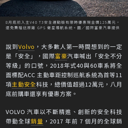
8月底前入主V40 T3安全運動版有限時優惠現金價125萬元，
還免費贈送原廠 GPS 衛星導航系統。圖／國際富豪汽車提供
說到
Volvo
，大多數人第一時間想到的一定
是「安全」，國際
富豪
汽車喊出「安全不分
等級」的口號，2018年式40與60車系將全
面標配ACC 主動車距控制巡航系統為首等11
項
主動安全
科技，總價值超過12萬元，八月
底前購車還享有優惠方案。
VOLVO 汽車以不斷精進、創新的安全科技
帶動全球
銷量
，2017 年前 7 個月的全球銷