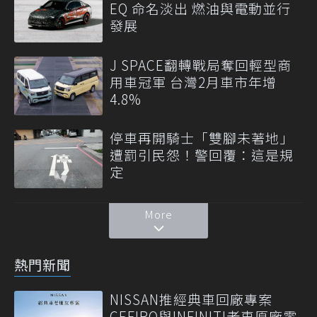
EQ 命名淡出 燃油與電動並行
發展
J SPACE翻轉戰局奪回輕型商
用車冠軍 台灣2月車市年增
4.8%
停車再開騎士「雙腳未著地」
遭罰引民怨！警回覆：這是規
定
More
熱門新聞
NISSAN推經典車回廠專案
CEFIRO與INFINITI老車原廠零