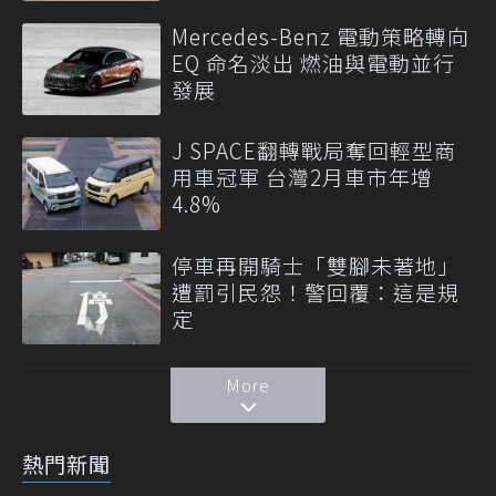
Mercedes-Benz 電動策略轉向
EQ 命名淡出 燃油與電動並行
發展
J SPACE翻轉戰局奪回輕型商
用車冠軍 台灣2月車市年增
4.8%
停車再開騎士「雙腳未著地」
遭罰引民怨！警回覆：這是規
定
More
熱門新聞