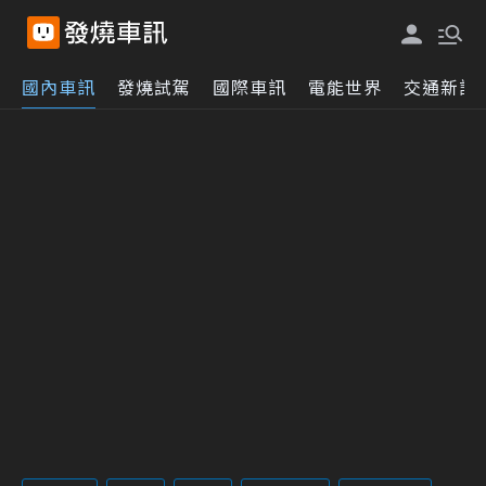
國內車訊
發燒試駕
國際車訊
電能世界
交通新訊