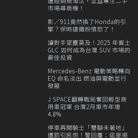
遭經銷商淘汰，並且專注二手
市場尋商機！
影／911竟然換了Honda的引
擎？保時捷鐵粉憤怒了！
讓對手望塵莫及！2025 年賓士
GLC 如何成為台灣 SUV 市場的
最佳投資
Mercedes-Benz 電動策略轉向
EQ 命名淡出 燃油與電動並行
發展
J SPACE翻轉戰局奪回輕型商
用車冠軍 台灣2月車市年增
4.8%
停車再開騎士「雙腳未著地」
遭罰引民怨！警回覆：這是規