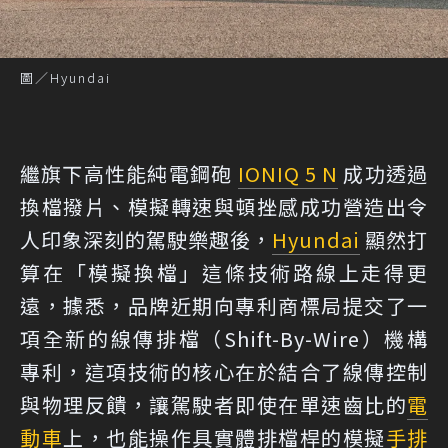
圖／Hyundai
繼旗下高性能純電鋼砲
IONIQ 5 N
成功透過
換檔撥片、模擬轉速與頓挫感成功營造出令
人印象深刻的駕駛樂趣後，
Hyundai
顯然打
算在「模擬換檔」這條技術路線上走得更
遠，據悉，品牌近期向專利商標局提交了一
項全新的線傳排檔（Shift-By-Wire）機構
專利，這項技術的核心在於結合了線傳控制
與物理反饋，讓駕駛者即使在單速齒比的
電
動車
上，也能操作具實體排檔桿的模擬
手排