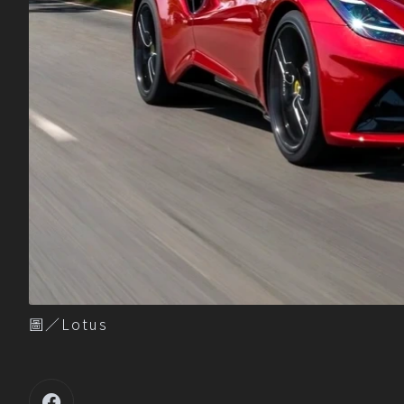
圖／Lotus