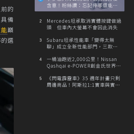
含意！粉絲讚：忘記停哪還能幫
型前的
忙找車
款具備
Mercedes坦承取消實體按鍵做過
頭 但車內大螢幕不會因此消失
性能
巔
粹的選
Subaru坦承性能車「變得太無
聊」成立全新性能部門，三款手
排跑車開發中！
一桶油跑近2,000公里！Nissan
Qashqai e-POWER創金氏世界紀
錄
《閃電霹靂車》35 週年計畫只剩
周邊商品！阿斯拉1:1實車與實體
展覽雙雙喊卡