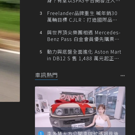
身？有望以SPA3平台開發注入80
0V動力
Freelander品牌重生 喊年銷30
萬輛目標 CJLR：打造國際品牌
半數銷量來自全球！
與世界頂尖樂團相遇 Mercedes-
Benz Pass 白金會員優先購票維
也納愛樂
動力與底盤全面進化 Aston Mart
in DB12 S 售 1,488 萬元起正式
登台
車訊熱門
李多慧大方公開車牌號碼揭背後