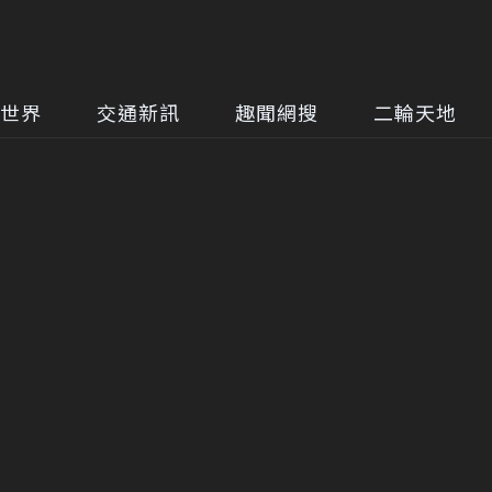
世界
交通新訊
趣聞網搜
二輪天地