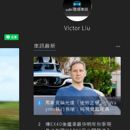
Victor Liu
車訊最新
馬斯克稱光達「徒勞之舉」！Wa
ymo執行長嗆：純視覺難達真正
自動駕駛
傳EX40後繼車最快明年秋季現