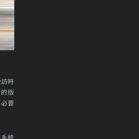
受訪時
）的版
不必要
。
吊系統