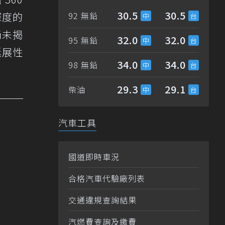
30.5
30.5
深度的
92 無鉛
尚未揭
32.0
32.0
95 無鉛
延展性
34.0
34.0
98 無鉛
29.3
29.1
柴油
汽車工具
國道即時車況
合格汽車代驗廠列表
交通違規查詢結果
汽燃費查詢及繳費