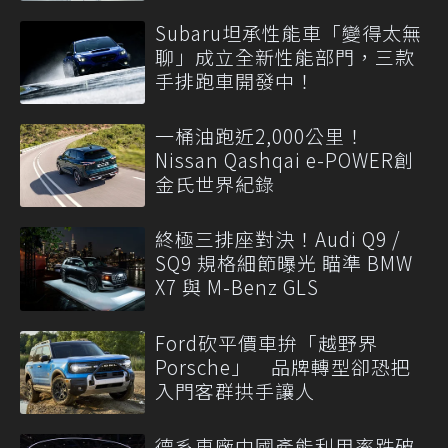
Subaru坦承性能車「變得太無
聊」成立全新性能部門，三款
手排跑車開發中！
一桶油跑近2,000公里！
Nissan Qashqai e-POWER創
金氏世界紀錄
終極三排座對決！Audi Q9 /
SQ9 規格細節曝光 瞄準 BMW
X7 與 M-Benz GLS
Ford砍平價車拚「越野界
Porsche」 品牌轉型卻恐把
入門客群拱手讓人
德系車廠中國產能利用率跌破