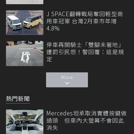
J SPACE翻轉戰局奪回輕型商
用車冠軍 台灣2月車市年增
4.8%
停車再開騎士「雙腳未著地」
遭罰引民怨！警回覆：這是規
定
More
熱門新聞
Mercedes坦承取消實體按鍵做
過頭 但車內大螢幕不會因此
消失