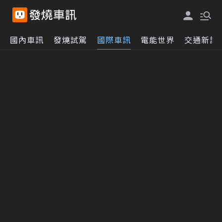
國內車訊
發燒試駕
國際車訊
電能世界
交通新訊