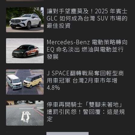
讓對手望塵莫及！2025 年賓士
GLC 如何成為台灣 SUV 市場的
最佳投資
Mercedes-Benz 電動策略轉向
EQ 命名淡出 燃油與電動並行
發展
J SPACE翻轉戰局奪回輕型商
用車冠軍 台灣2月車市年增
4.8%
停車再開騎士「雙腳未著地」
遭罰引民怨！警回覆：這是規
定