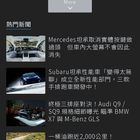
More
熱門新聞
Mercedes坦承取消實體按鍵做
過頭 但車內大螢幕不會因此
消失
Subaru坦承性能車「變得太無
聊」成立全新性能部門，三款
手排跑車開發中！
終極三排座對決！Audi Q9 /
SQ9 規格細節曝光 瞄準 BMW
X7 與 M-Benz GLS
一桶油跑近2,000公里！