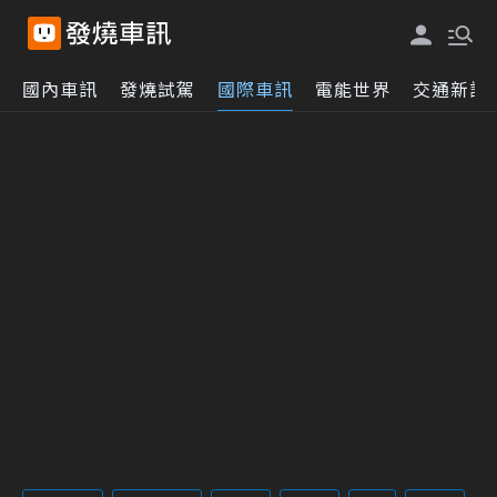
國內車訊
發燒試駕
國際車訊
電能世界
交通新訊