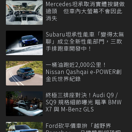
Mercedes坦承取消實體按鍵做
過頭 但車內大螢幕不會因此
消失
Subaru坦承性能車「變得太無
聊」成立全新性能部門，三款
手排跑車開發中！
一桶油跑近2,000公里！
Nissan Qashqai e-POWER創
金氏世界紀錄
終極三排座對決！Audi Q9 /
SQ9 規格細節曝光 瞄準 BMW
X7 與 M-Benz GLS
Ford砍平價車拚「越野界