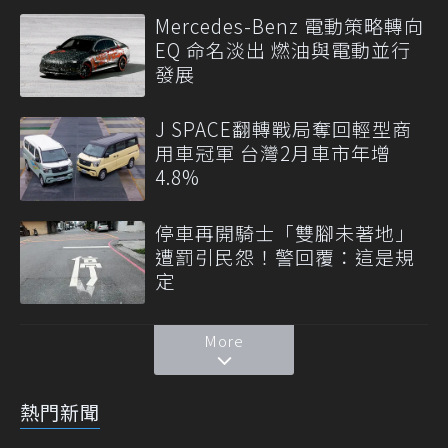
Mercedes-Benz 電動策略轉向
EQ 命名淡出 燃油與電動並行
發展
J SPACE翻轉戰局奪回輕型商
用車冠軍 台灣2月車市年增
4.8%
停車再開騎士「雙腳未著地」
遭罰引民怨！警回覆：這是規
定
More
熱門新聞