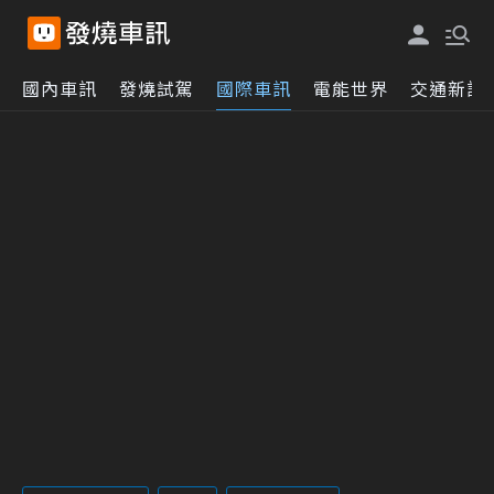
國內車訊
發燒試駕
國際車訊
電能世界
交通新訊