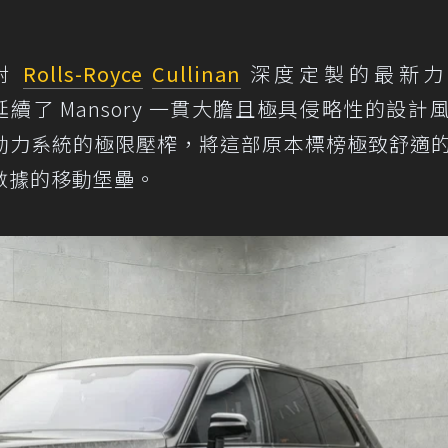
對
Rolls-Royce
Cullinan
深度定製的最新力
款作品延續了 Mansory 一貫大膽且極具侵略性的設計
動力系統的極限壓榨，將這部原本標榜極致舒適
數據的移動堡壘。