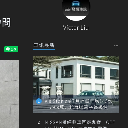
力問
Victor Liu
車訊最新
Kia Stonic前7月銷量年增145%
79.9萬元起再送電子後視鏡
NISSAN推經典車回廠專案 CEF