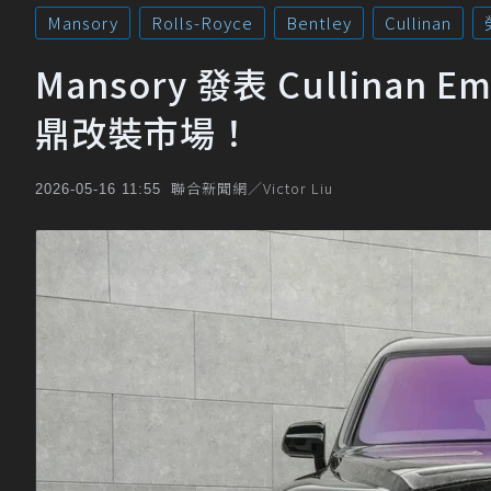
Mansory
Rolls-Royce
Bentley
Cullinan
Mansory 發表 Cullinan E
鼎改裝市場！
聯合新聞網／Victor Liu
2026-05-16 11:55