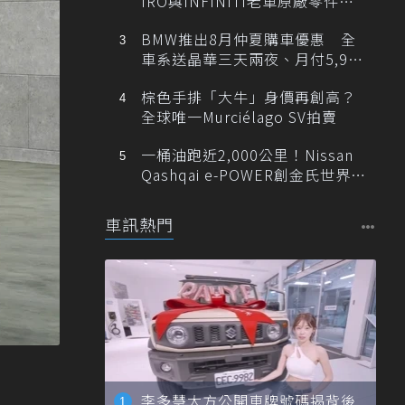
IRO與INFINITI老車原廠零件最
低1折
BMW推出8月仲夏購車優惠 全
車系送晶華三天兩夜、月付5,900
元起
棕色手排「大牛」身價再創高？
全球唯一Murciélago SV拍賣
一桶油跑近2,000公里！Nissan
Qashqai e-POWER創金氏世界紀
錄
車訊熱門
李多慧大方公開車牌號碼揭背後