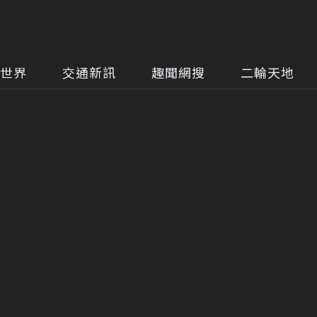
世界
交通新訊
趣聞網搜
二輪天地