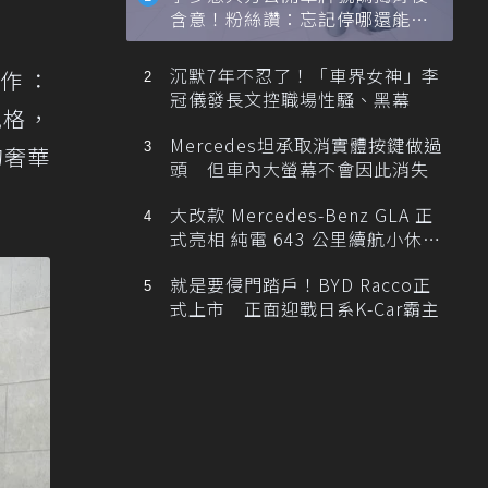
含意！粉絲讚：忘記停哪還能幫
忙找車
沉默7年不忍了！「車界女神」李
作：
冠儀發長文控職場性騷、黑幕
風格，
Mercedes坦承取消實體按鍵做過
的奢華
頭 但車內大螢幕不會因此消失
大改款 Mercedes-Benz GLA 正
式亮相 純電 643 公里續航小休
旅！
就是要侵門踏戶！BYD Racco正
式上市 正面迎戰日系K-Car霸主