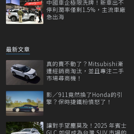
中國車企極限洗牌！新車出不
停利潤率僅剩1.5%，主流車廠
急出海
最新文章
真的賣不動了？Mitsubishi漸
遭經銷商淘汰，並且專注二手
市場尋商機！
影／911竟然換了Honda的引
擎？保時捷鐵粉憤怒了！
讓對手望塵莫及！2025 年賓士
GLC 如何成為台灣 SUV 市場的