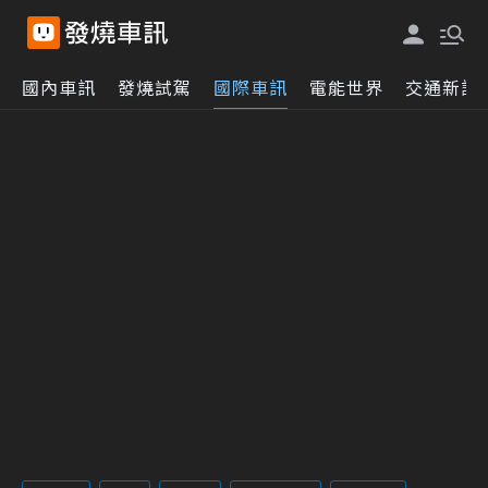
國內車訊
發燒試駕
國際車訊
電能世界
交通新訊