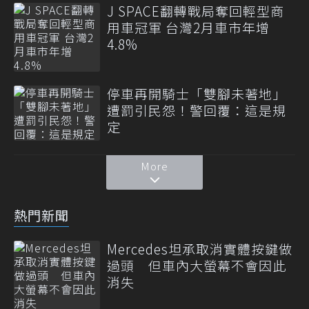
J SPACE翻轉戰局奪回輕型商
用車冠軍 台灣2月車市年增
4.8%
停車再開騎士「雙腳未著地」
遭罰引民怨！警回覆：這是規
定
More
熱門新聞
Mercedes坦承取消實體按鍵做
過頭 但車內大螢幕不會因此
消失