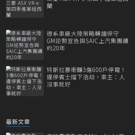
蘭
德系車廠大陸策略轉趨保守
GM逆勢宣告與SAIC上汽集團續
約20年
特斯拉暴衝釀3傷600戶停電！
違停賓士擋下浩劫，車主：人
沒事就好
最新文章