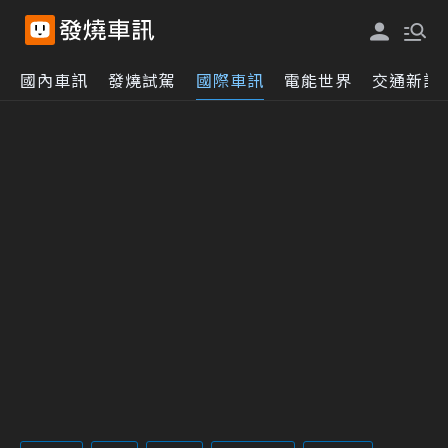
國內車訊
發燒試駕
國際車訊
電能世界
交通新訊