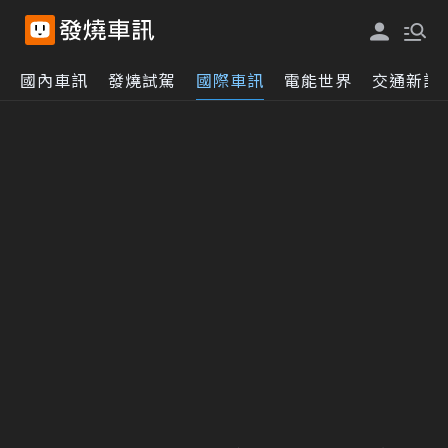
國內車訊
發燒試駕
國際車訊
電能世界
交通新訊