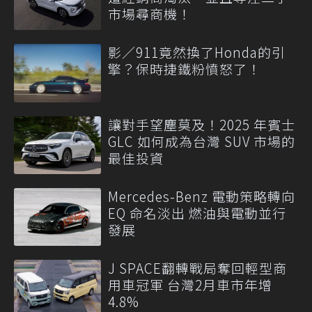
市場尋商機！
影／911竟然換了Honda的引
擎？保時捷鐵粉憤怒了！
讓對手望塵莫及！2025 年賓士
GLC 如何成為台灣 SUV 市場的
最佳投資
Mercedes-Benz 電動策略轉向
EQ 命名淡出 燃油與電動並行
發展
J SPACE翻轉戰局奪回輕型商
用車冠軍 台灣2月車市年增
4.8%