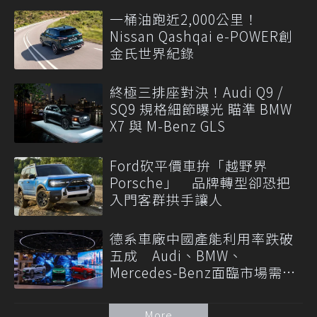
一桶油跑近2,000公里！
Nissan Qashqai e-POWER創
金氏世界紀錄
終極三排座對決！Audi Q9 /
SQ9 規格細節曝光 瞄準 BMW
X7 與 M-Benz GLS
Ford砍平價車拚「越野界
Porsche」 品牌轉型卻恐把
入門客群拱手讓人
德系車廠中國產能利用率跌破
五成 Audi、BMW、
Mercedes-Benz面臨市場需求
轉變
More