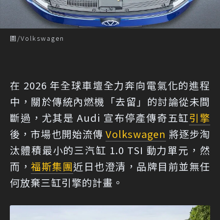
圖/Volkswagen
在 2026 年全球車壇全力奔向電氣化的進程
中，關於傳統內燃機「去留」的討論從未間
斷過，尤其是 Audi 宣布停產傳奇五缸
引擎
後，市場也開始流傳
Volkswagen
將逐步淘
汰體積最小的三汽缸 1.0 TSI 動力單元，然
而，
福斯集團
近日也澄清，品牌目前並無任
何放棄三缸引擎的計畫。