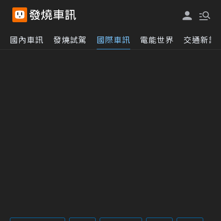
國內車訊
發燒試駕
國際車訊
電能世界
交通新訊