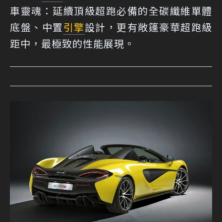
車靈魂：延續頂級超跑必備的全碳纖維單體
底盤、中置
引擎
設計，更有敞篷豪華超跑級
距中，最極致的性能展現。