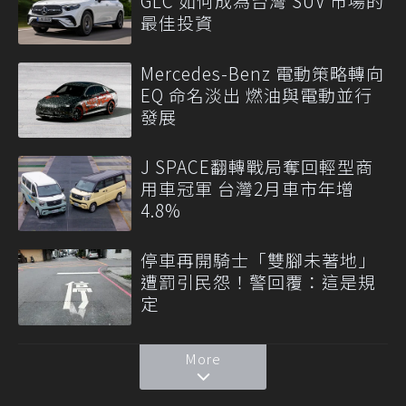
GLC 如何成為台灣 SUV 市場的
最佳投資
Mercedes-Benz 電動策略轉向
EQ 命名淡出 燃油與電動並行
發展
J SPACE翻轉戰局奪回輕型商
用車冠軍 台灣2月車市年增
4.8%
停車再開騎士「雙腳未著地」
遭罰引民怨！警回覆：這是規
定
More