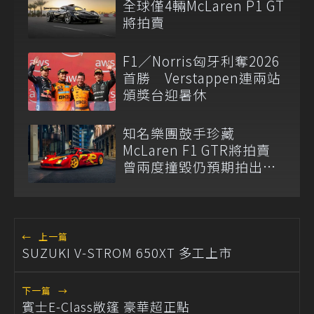
全球僅4輛McLaren P1 GT
將拍賣
F1／Norris匈牙利奪2026
首勝 Verstappen連兩站
頒獎台迎暑休
知名樂團鼓手珍藏
McLaren F1 GTR將拍賣
曾兩度撞毀仍預期拍出天
價
←
上一篇
SUZUKI V-STROM 650XT 多工上市
下一篇
→
賓士E-Class敞篷 豪華超正點