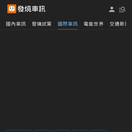
國內車訊
發燒試駕
國際車訊
電能世界
交通新訊