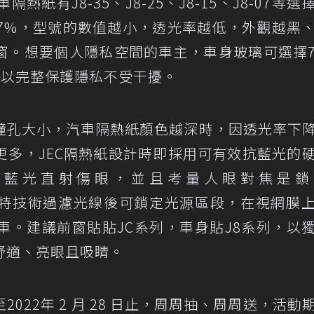
紙有J8-35、J8-25、J8-15、J8-07等選
%、7%，型號的數值越小，透光率越低，外觀越黑
窗。想要個人隱私空間的車主，車身玻璃可選擇
，足以完整保護隱私不受干擾。
瞳孔大小，汽車隔熱紙顏色越深時，因透光率下
更多，JEC隔熱紙設計時即採用可有效抗藍光的
量藍光直射傷眼，並且考量人眼對焦是鎖
，以獨特技術過濾光線後可鎖定光源區段，在視網膜
車。建議前窗貼貼JC系列，車身貼J8系列，以
舒適、亮眼且吸睛。
022年 2 月 28 日止，周周抽、周周送，活動