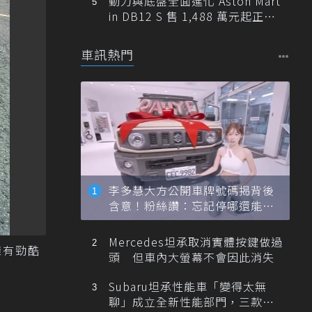
動力與底盤全面進化 Aston Mart
in DB12 S 售 1,488 萬元起正式
登台
車訊熱門
李多慧大方公開車牌號碼揭背後
含意！粉絲讚：忘記停哪還能幫
忙找車
Mercedes坦承取消實體按鍵做過
擁有勁酷
頭 但車內大螢幕不會因此消失
Subaru坦承性能車「變得太無
聊」成立全新性能部門，三款手