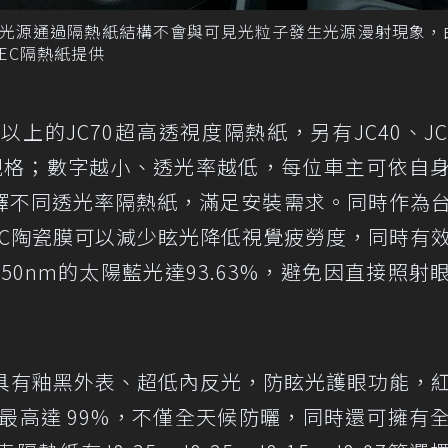
，光源通過隔熱紙結構不會與可見光粒子發生光源漫射現象，
EC隔熱紙提供
%以上的JC70超高透視度隔熱紙，另有JC40、JC
產品規格；數字越小、透光率越低，每位車主可依自
擇不同透光率隔熱紙，滿足安裝需求。同時作為
JC陶瓷膜可以減少眩光降低視覺疲勞度，同時有
~450nm的太陽藍光達93.63%，避免因直接照射
，具有釉黑外表、超低內反光，防眩光護眼功能，
隔最高達 99%，不僅全天候防曬，同時還可擁有