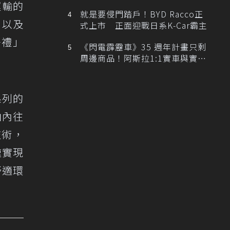
排跑車開發中！
運輸的
就是要侵門踏戶！BYD Racco正
，以及
式上市 正面迎戰日系K-Car霸主
好禮」
《閃電霹靂車》35 週年計畫只剩
周邊商品！阿斯拉1:1實車與實體
展覽雙雙喊卡
系列的
由內往
技術，
速實現
舒適環