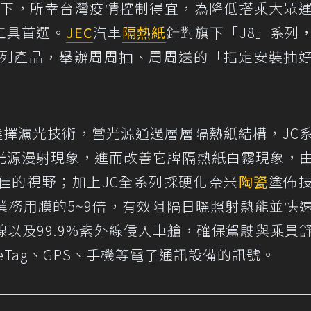
疫情之下，所幸台灣疫情控制得宜，為降低搭乘大眾
工具首選。
JEC
汽車
隔熱紙
針對旗下「J8」系列
系列產品，舉辦周周抽、周周送的「指定安裝抽
選擇濾光技術，當光源通過層層隔熱紙結構，JC
光源漫射現象，進而改善它牌隔熱紙白霧現象，
佳的視野；加上JC全系列採硬化奈米
陶瓷
塗佈
業務用膜的5~9倍，有效阻隔日曬照射熱能並快
線以及99.9%紫外線侵入車艙，確保駕駛與乘員
Tag、GPS、手機等電子通訊設備的訊號。