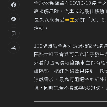
全球依舊籠罩在COVID-19
高接觸風險，汽車成為最佳移動
長久以來廣受
車主
好評「JC」
活動。
JEC隔熱紙全系列透過獨家光譜
隔熱材料不會與可見光粒子發生
外看的超高清晰度讓車主保有絕
讓隔熱、抗紅外線效果達到一般
涼感需求，最高可阻絕99%紅外
境，同時完全不會影響5G訊號、e