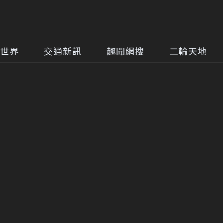
世界
交通新訊
趣聞網搜
二輪天地