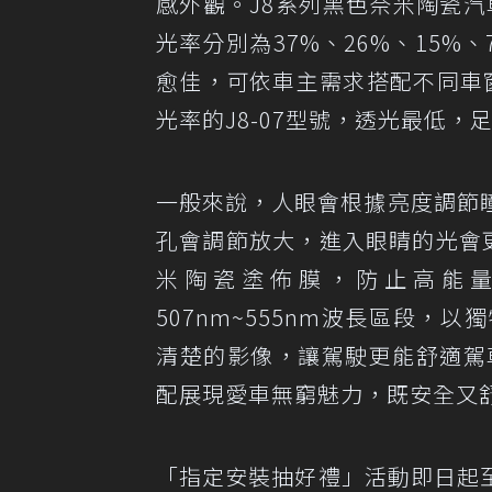
感外觀。J8系列黑色奈米陶瓷汽車隔熱
光率分別為37%、26%、15
愈佳，可依車主需求搭配不同車
光率的J8-07型號，透光最低
一般來說，人眼會根據亮度調節
孔會調節放大，進入眼睛的光會
米陶瓷塗佈膜，防止高能
507nm~555nm波長區段
清楚的影像，讓駕駛更能舒適駕
配展現愛車無窮魅力，既安全又
「指定安裝抽好禮」活動即日起至2