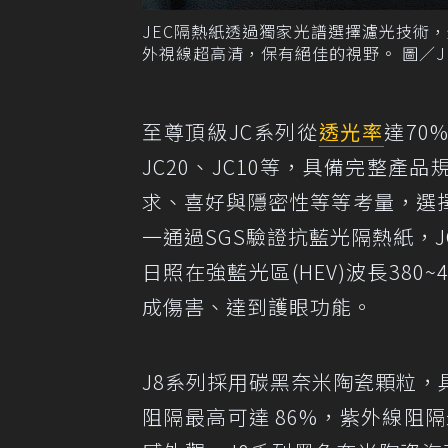
JEC隔熱紙透過獨家光譜選擇濾光技術
外視線超高清，保有絕佳的視野。 圖／J
至尊頂級JC系列從
透光率
達70
JC20、JC10等，具備完整
求、喜好與隱密性等等考量，選
一通過SGS驗證抗藍光隔熱紙，
日照在強藍光區(HEV)波長380
成傷害、達到護眼功能。
J8系列採用碳黑奈米陶瓷顆粒
阻隔最高可達 86%，紫外線阻