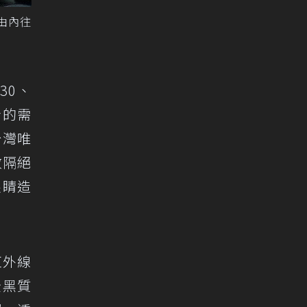
由內往
30、
身的需
台灣唯
效隔絕
眼睛造
紅外線
全黑質