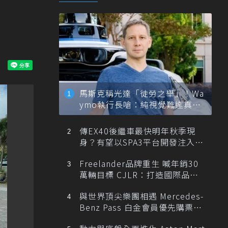
馬斯克稱光達「徒勞之舉」！Wa
ymo執行長嗆：純視覺難達真正
自動駕駛
傳EX40後繼車最快明年秋季現
身？有望以SPA3平台開發注入80
0V動力
Freelander品牌重生 喊年銷30
萬輛目標 CJLR：打造國際品牌
半數銷量來自全球！
與世界頂尖樂團相遇 Mercedes-
Benz Pass 白金會員優先購票維
也納愛樂