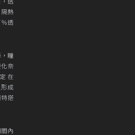
擇，透
、隔熱
7％透
降，瞳
硬化奈
定在
上形成
獨特搭
期間內