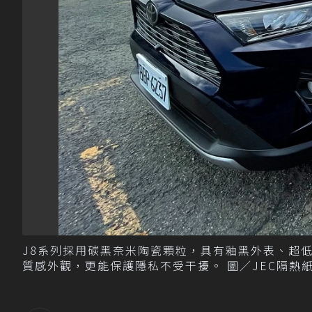
J8系列採用碳黑奈米陶瓷顆粒，具有釉黑外表、超
質感外觀，更能保護隱私不受干擾。 圖／JEC隔熱