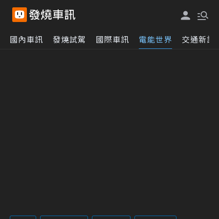
國內車訊
發燒試駕
國際車訊
電能世界
交通新訊