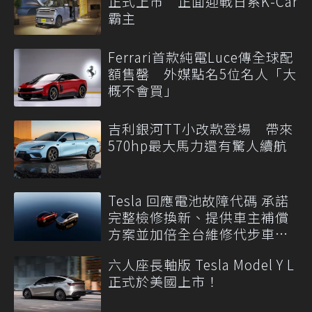
正式上市 正面迎戰日系K-Car
霸主
Ferrari首款純電Luce傳全球配
額售罄 外媒點名5位名人「大
概不會買」
吉利銀河TT小改款登場 帶來
570hp最大馬力還有驚人續航
Tesla 回應電池故障代碼 承諾
完整檢修換新、提供車主補償
方案並加倍全台維修代步車數
量
六人座長軸版 Tesla Model Y L
正式於美國上市！