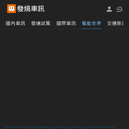
國內車訊
發燒試駕
國際車訊
電能世界
交通新訊