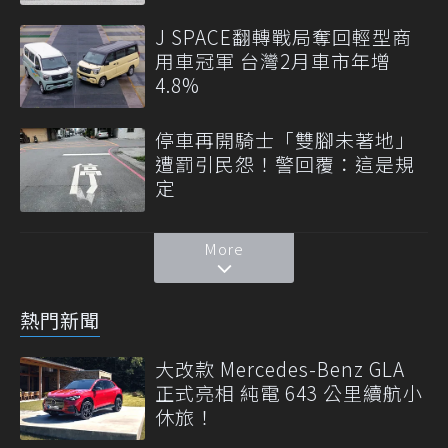
J SPACE翻轉戰局奪回輕型商
用車冠軍 台灣2月車市年增
4.8%
停車再開騎士「雙腳未著地」
遭罰引民怨！警回覆：這是規
定
More
熱門新聞
大改款 Mercedes-Benz GLA
正式亮相 純電 643 公里續航小
休旅！