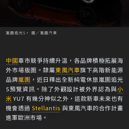
嵐圖追光S。 圖／嵐圖汽車
中國
車市競爭持續升溫，各品牌積極拓展海
外市場版圖。隸屬
東風汽車
旗下高階新能源
品牌
嵐圖
，近日釋出全新純電休旅嵐圖追光
S預覽資訊。除了外觀設計被外界認為與
小
米
YU7 有幾分神似之外，這款新車未來也有
機會透過
Stellantis
與東風汽車的合作計畫
進軍歐洲市場。