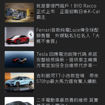
就是要侵門踏戶！BYD Racco
正式上市 正面迎戰日系K-Car
霸主
Ferrari首款純電Luce傳全球配
額售罄 外媒點名5位名人「大
概不會買」
Tesla 回應電池故障代碼 承諾
完整檢修換新、提供車主補償
方案並加倍全台維修代步車數
量
吉利銀河TT小改款登場 帶來
570hp最大馬力還有驚人續航
二手電動車最昂貴的維修 其實