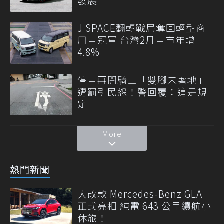
發展
J SPACE翻轉戰局奪回輕型商
用車冠軍 台灣2月車市年增
4.8%
停車再開騎士「雙腳未著地」
遭罰引民怨！警回覆：這是規
定
More
熱門新聞
大改款 Mercedes-Benz GLA
正式亮相 純電 643 公里續航小
休旅！