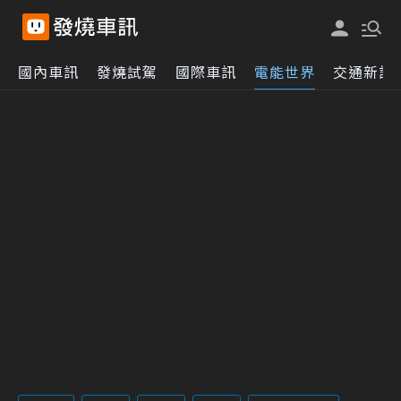
國內車訊
發燒試駕
國際車訊
電能世界
交通新訊