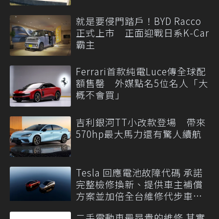
就是要侵門踏戶！BYD Racco
正式上市 正面迎戰日系K-Car
霸主
Ferrari首款純電Luce傳全球配
額售罄 外媒點名5位名人「大
概不會買」
吉利銀河TT小改款登場 帶來
570hp最大馬力還有驚人續航
Tesla 回應電池故障代碼 承諾
完整檢修換新、提供車主補償
方案並加倍全台維修代步車數
量
二手電動車最昂貴的維修 其實