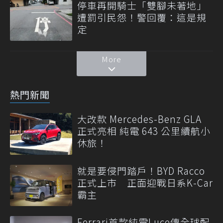
停車再開騎士「雙腳未著地」
遭罰引民怨！警回覆：這是規
定
More
熱門新聞
大改款 Mercedes-Benz GLA
正式亮相 純電 643 公里續航小
休旅！
就是要侵門踏戶！BYD Racco
正式上市 正面迎戰日系K-Car
霸主
Ferrari首款純電Luce傳全球配