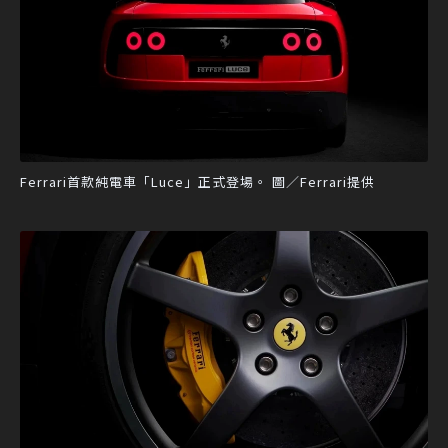
Ferrari首款純電車「Luce」正式登場。 圖／Ferrari提供