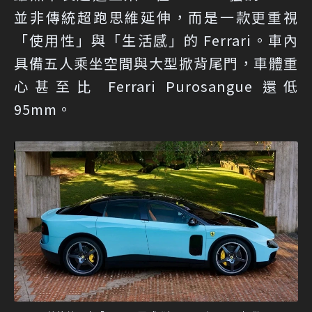
並非傳統超跑思維延伸，而是一款更重視
「使用性」與「生活感」的 Ferrari。車內
具備五人乘坐空間與大型掀背尾門，車體重
心甚至比 Ferrari Purosangue 還低
95mm。