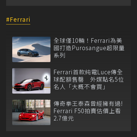
Ferrari
全球僅10輛！Ferrari為美
國打造Purosangue超限量
系列
Ferrari首款純電Luce傳全
球配額售罄 外媒點名5位
名人「大概不會買」
傳奇拳王泰森曾經擁有過!
Ferrari F50拍賣估價上看
2.7億元