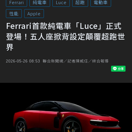
Ferrari
純電車
Luce
超跑
電動車
性能
Apple
Ferrari首款純電車「Luce」正式
登場！五人座掀背設定顛覆超跑世
界
聯合新聞網／記者陳威任／綜合報導
2026-05-26 08:53