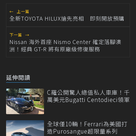
←
上一篇
全新TOYOTA HILUX搶先亮相 即刻開放預購
下一篇
→
Nissan 海外首座 Nismo Center 確定落腳澳
洲！經典 GT-R 將有原廠級修復服務
延伸閱讀
C羅公開驚人總值私人車庫！千
萬美元Bugatti Centodieci領軍
全球僅10輛！Ferrari為美國打
造Purosangue超限量系列