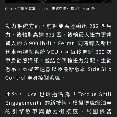
Ferrari首款純電車「Luce」正式登場。 圖／Ferrari提供
動力系統方面，前軸雙馬達輸出 282 匹馬
力，後軸則高達 831 匹，後輪最大扭力更達
驚人的 5,900 lb-ft。Ferrari 同時導入新世
代車輛控制系統 VCU，可每秒更新 200 次
車身動態資訊，並結合四輪扭力分配、主動
懸吊、虛擬差速器以及最新版本 Side Slip
Control 車身控制系統。
此外，Luce 也透過名為「Torque Shift
Engagement」的新技術，模擬傳統燃油車
的引擎煞車與動力銜接感，試圖保留