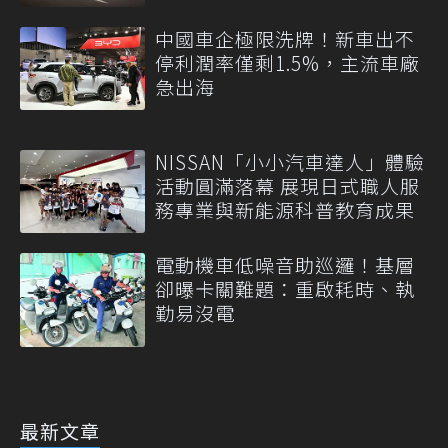
中國車企極限洗牌！新車出不
停利潤率僅剩1.5%，主流車廠
急出海
NISSAN「小小汽車達人」體驗
活動圓滿落幕 展現日式職人服
務專業與新能源科普教育成果
電動機車低噪音助巡邏！基層
卻曝卡關難題：重啟耗時、執
勤易沒電
最新文章