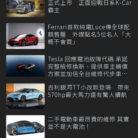
正式上市 正面迎戰日系K-Car
霸主
Ferrari首款純電Luce傳全球配
額售罄 外媒點名5位名人「大
概不會買」
Tesla 回應電池故障代碼 承諾
完整檢修換新、提供車主補償
方案並加倍全台維修代步車數
量
吉利銀河TT小改款登場 帶來
570hp最大馬力還有驚人續航
二手電動車最昂貴的維修 其實
並不是大電池！