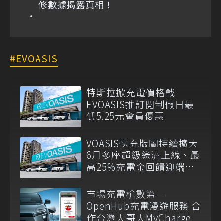
修數據揭露真相！
EVOASIS
特斯拉掀充電價格戰
EVOASIS推訂閱制假日最
低5.25元會員優惠
VOASIS快充版圖持續擴大
6月多座超級綠洲上線、最
高25%充電金回饋迎端午
車潮
市場充電槍數第一
OpenHub充電漫遊服務 合
作台灣大哥大MyCharge