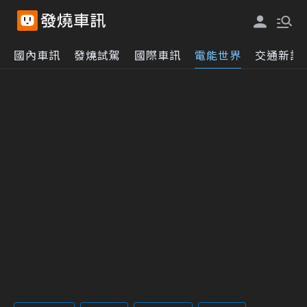
國內車訊
發燒試駕
國際車訊
電能世界
交通新訊