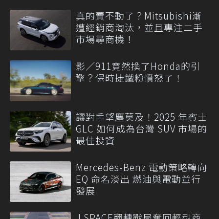
真的賣不動了？Mitsubishi漸
遭經銷商淘汰，並且專注二手
市場尋商機！
影／911竟然換了Honda的引
擎？保時捷鐵粉憤怒了！
讓對手望塵莫及！2025 年賓士
GLC 如何成為台灣 SUV 市場的
最佳投資
Mercedes-Benz 電動策略轉向
EQ 命名淡出 燃油與電動並行
發展
J SPACE翻轉戰局奪回輕型商