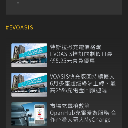
EVOASIS
特斯拉掀充電價格戰
EVOASIS推訂閱制假日最
低5.25元會員優惠
VOASIS快充版圖持續擴大
6月多座超級綠洲上線、最
高25%充電金回饋迎端午
車潮
市場充電槍數第一
OpenHub充電漫遊服務 合
作台灣大哥大MyCharge