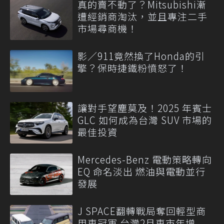
真的賣不動了？Mitsubishi漸
遭經銷商淘汰，並且專注二手
市場尋商機！
影／911竟然換了Honda的引
擎？保時捷鐵粉憤怒了！
讓對手望塵莫及！2025 年賓士
GLC 如何成為台灣 SUV 市場的
最佳投資
Mercedes-Benz 電動策略轉向
EQ 命名淡出 燃油與電動並行
發展
J SPACE翻轉戰局奪回輕型商
用車冠軍 台灣2月車市年增