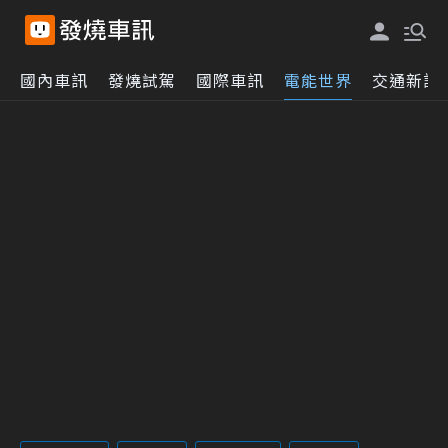
國內車訊
發燒試駕
國際車訊
電能世界
交通新訊