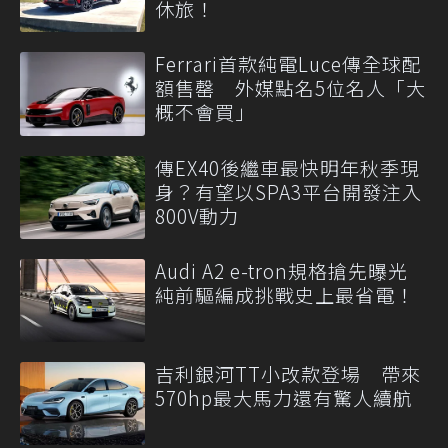
休旅！
Ferrari首款純電Luce傳全球配
額售罄 外媒點名5位名人「大
概不會買」
傳EX40後繼車最快明年秋季現
身？有望以SPA3平台開發注入
800V動力
Audi A2 e-tron規格搶先曝光
純前驅編成挑戰史上最省電！
吉利銀河TT小改款登場 帶來
570hp最大馬力還有驚人續航