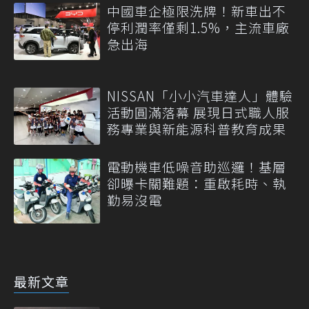
中國車企極限洗牌！新車出不
停利潤率僅剩1.5%，主流車廠
急出海
NISSAN「小小汽車達人」體驗
活動圓滿落幕 展現日式職人服
務專業與新能源科普教育成果
電動機車低噪音助巡邏！基層
卻曝卡關難題：重啟耗時、執
勤易沒電
最新文章