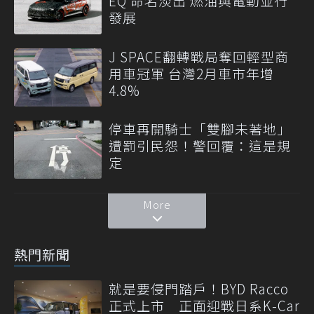
EQ 命名淡出 燃油與電動並行
發展
J SPACE翻轉戰局奪回輕型商
用車冠軍 台灣2月車市年增
4.8%
停車再開騎士「雙腳未著地」
遭罰引民怨！警回覆：這是規
定
More
熱門新聞
就是要侵門踏戶！BYD Racco
正式上市 正面迎戰日系K-Car