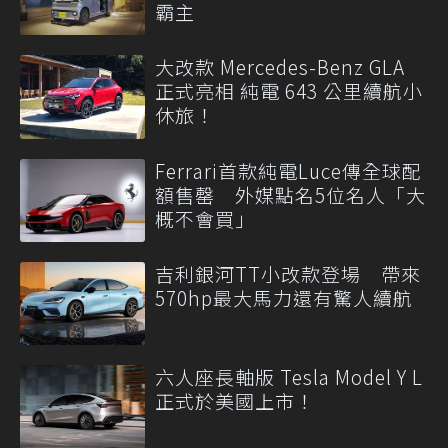
霸主
大改款 Mercedes-Benz GLA
正式亮相 純電 643 公里續航小
休旅！
Ferrari首款純電Luce傳全球配
額售罄 外媒點名5位名人「大
概不會買」
吉利銀河TT小改款登場 帶來
570hp最大馬力還有驚人續航
六人座長軸版 Tesla Model Y L
正式於美國上市！