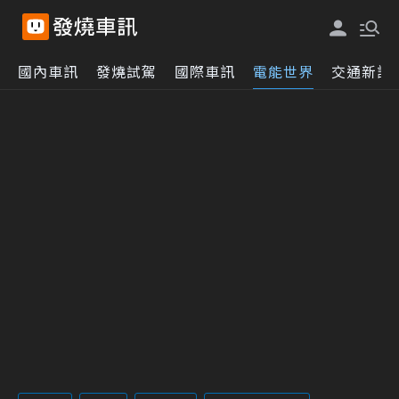
國內車訊
發燒試駕
國際車訊
電能世界
交通新訊