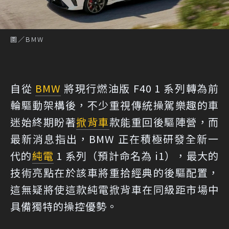
圖／BMW
自從
BMW
將現行燃油版 F40 1 系列轉為前
輪驅動架構後，不少重視傳統操駕樂趣的車
迷始終期盼著
掀背車
款能重回後驅陣營，而
最新消息指出，BMW 正在積極研發全新一
代的
純電
1 系列（預計命名為 i1），最大的
技術亮點在於該車將重拾經典的後驅配置，
這無疑將使這款純電掀背車在同級距市場中
具備獨特的操控優勢。