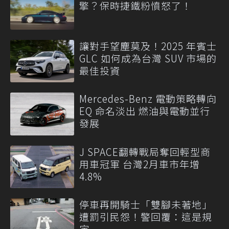
擎？保時捷鐵粉憤怒了！
讓對手望塵莫及！2025 年賓士
GLC 如何成為台灣 SUV 市場的
最佳投資
Mercedes-Benz 電動策略轉向
EQ 命名淡出 燃油與電動並行
發展
J SPACE翻轉戰局奪回輕型商
用車冠軍 台灣2月車市年增
4.8%
停車再開騎士「雙腳未著地」
遭罰引民怨！警回覆：這是規
定