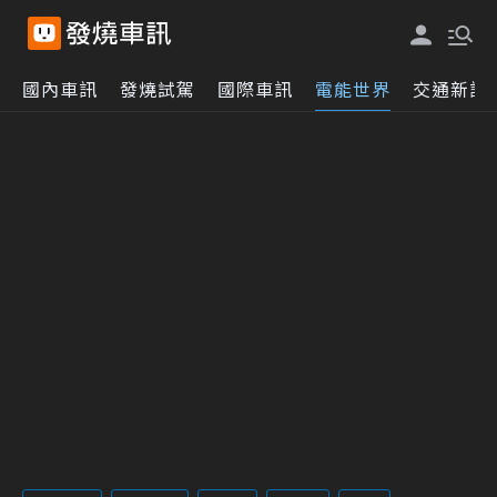
國內車訊
發燒試駕
國際車訊
電能世界
交通新訊