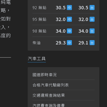
放緩純電
30.5
30.5
92 無鉛
策略，
受如對
32.0
32.0
95 無鉛
投入，
34.0
34.0
98 無鉛
高度的
29.3
29.1
柴油
汽車工具
國道即時車況
合格汽車代驗廠列表
交通違規查詢結果
汽燃費查詢及繳費