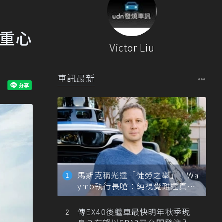
略重心
Victor Liu
車訊最新
馬斯克稱光達「徒勞之舉」！Wa
ymo執行長嗆：純視覺難達真正
自動駕駛
傳EX40後繼車最快明年秋季現