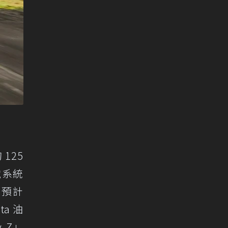
125
電系統
，預計
ta 油
-Z」