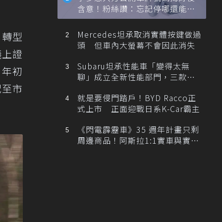
含意！粉絲讚：忘記停哪還能幫
忙找車
Mercedes坦承取消實體按鍵做過
化轉型
頭 但車內大螢幕不會因此消失
議上證
Subaru坦承性能車「變得太無
 年初
聊」成立全新性能部門，三款手
配至市
排跑車開發中！
就是要侵門踏戶！BYD Racco正
式上市 正面迎戰日系K-Car霸主
《閃電霹靂車》35 週年計畫只剩
周邊商品！阿斯拉1:1實車與實體
展覽雙雙喊卡