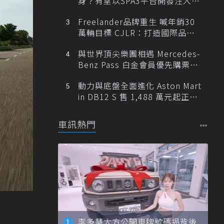
身？有望以SPA3平台開發注入80
0V動力
Freelander品牌重生 喊年銷30
萬輛目標 CJLR：打造國際品牌
半數銷量來自全球！
與世界頂尖樂團相遇 Mercedes-
Benz Pass 白金會員優先購票維
也納愛樂
動力與底盤全面進化 Aston Mart
in DB12 S 售 1,488 萬元起正式
登台
車訊熱門
李多慧大方公開車牌號碼揭背後