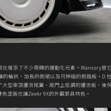
，現在增添了不少吸睛的運動化元素。Mansory替
擴的輪拱、加長的側裙以及可伸縮的側踏板。D 
了大型車頂擾流尾翼、尾門上低調的擾流板、後
塗裝也讓Zeekr 9X的外觀更具特色。