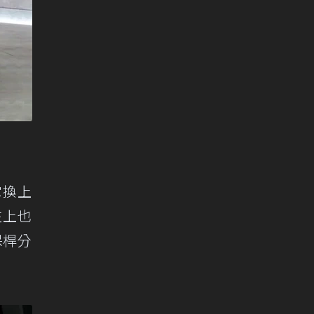
它換上
柱上也
保桿分