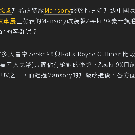
德國
知名改裝廠
Mansory
終於也開始升級中國
京車展
上發表的Mansory改裝版Zeekr 9X豪華旗
linan的客群呢？
eekr 9X與Rolls-Royce Cullinan比
59.99萬元人民幣)方面佔有絕對的優勢。Zeekr 9X目
V之一，而經過Mansory的升級改造後，各方