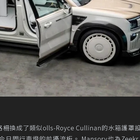
格柵換成了類似olls-Royce Cullinan的水箱護
行車燈的前擾流板。 Mansory也為Zeekr 