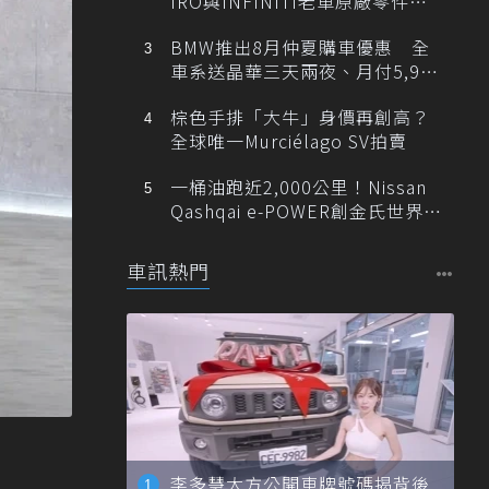
IRO與INFINITI老車原廠零件最
低1折
BMW推出8月仲夏購車優惠 全
車系送晶華三天兩夜、月付5,900
元起
棕色手排「大牛」身價再創高？
全球唯一Murciélago SV拍賣
一桶油跑近2,000公里！Nissan
Qashqai e-POWER創金氏世界紀
錄
車訊熱門
李多慧大方公開車牌號碼揭背後