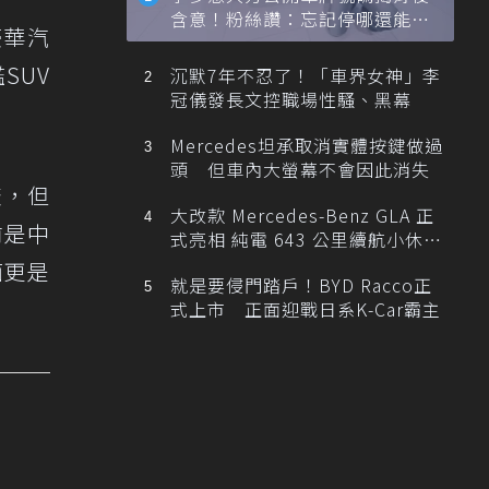
含意！粉絲讚：忘記停哪還能幫
豪華汽
忙找車
艦SUV
沉默7年不忍了！「車界女神」李
冠儀發長文控職場性騷、黑幕
Mercedes坦承取消實體按鍵做過
頭 但車內大螢幕不會因此消失
較，但
大改款 Mercedes-Benz GLA 正
前是中
式亮相 純電 643 公里續航小休
旅！
面更是
就是要侵門踏戶！BYD Racco正
式上市 正面迎戰日系K-Car霸主