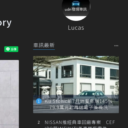
ry
Lucas
車訊最新
Kia Stonic前7月銷量年增145%
79.9萬元起再送電子後視鏡
NISSAN推經典車回廠專案 CEF