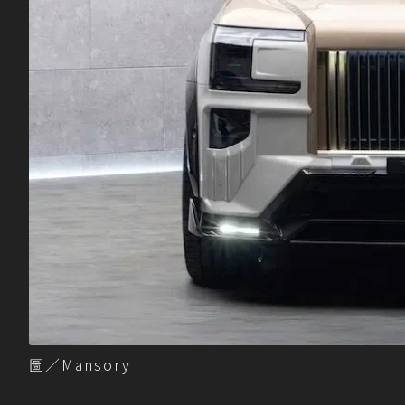
圖／Mansory