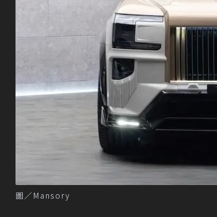
圖／Mansory