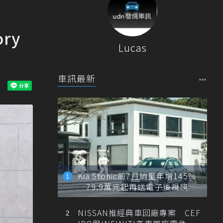
ry
Lucas
車訊最新
Kia Stonic前7月銷量年增145%
79.9萬元起再送電子後視鏡
NISSAN推經典車回廠專案 CEF