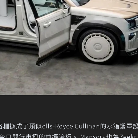
格柵換成了類似olls-Royce Cullinan的水箱護
行車燈的前擾流板。 Mansory也為Zeekr 