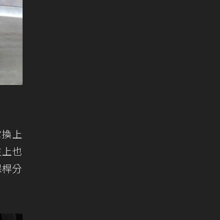
它換上
柱上也
保桿分