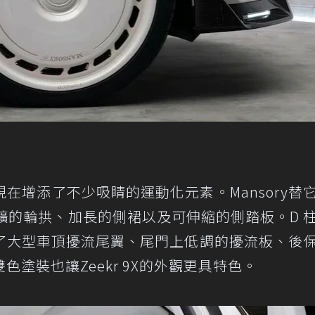
，現在增添了不少吸睛的運動化元素。Mansory替
擴的輪拱、加長的側裙以及可伸縮的側踏板。D 
了大型車頂擾流尾翼、尾門上低調的擾流板、後
塗裝也讓Zeekr 9X的外觀更具特色。