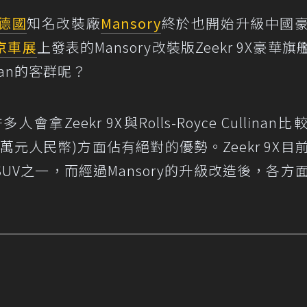
德國
知名改裝廠
Mansory
終於也開始升級中國
京車展
上發表的Mansory改裝版Zeekr 9X豪華旗
linan的客群呢？
eekr 9X與Rolls-Royce Cullinan比
59.99萬元人民幣)方面佔有絕對的優勢。Zeekr 9X目
V之一，而經過Mansory的升級改造後，各方