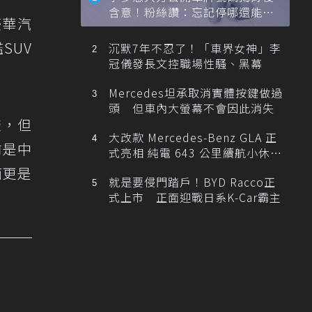
含意！粉絲讚：忘記停哪還能幫
豪華汽
忙找車
艦SUV
沉默7年不忍了！「車界女神」李
冠儀發長文控職場性騷、黑幕
Mercedes坦承取消實體按鍵做過
頭 但車內大螢幕不會因此消失
較，但
大改款 Mercedes-Benz GLA 正
前是中
式亮相 純電 643 公里續航小休
旅！
面更是
就是要侵門踏戶！BYD Racco正
式上市 正面迎戰日系K-Car霸主