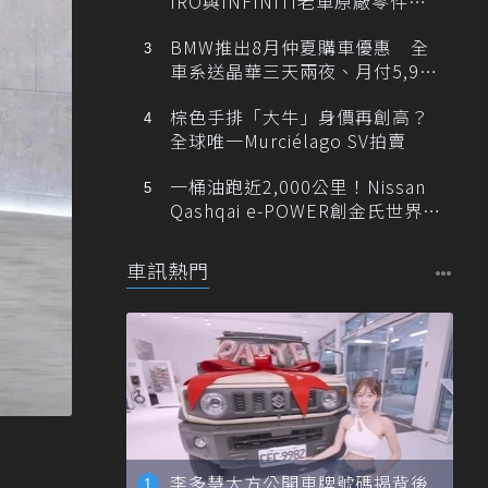
IRO與INFINITI老車原廠零件最
低1折
BMW推出8月仲夏購車優惠 全
車系送晶華三天兩夜、月付5,900
元起
棕色手排「大牛」身價再創高？
全球唯一Murciélago SV拍賣
一桶油跑近2,000公里！Nissan
Qashqai e-POWER創金氏世界紀
錄
車訊熱門
李多慧大方公開車牌號碼揭背後