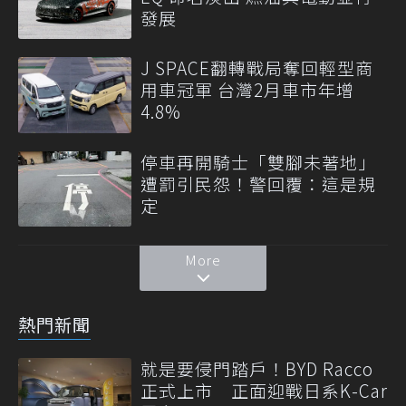
發展
J SPACE翻轉戰局奪回輕型商
用車冠軍 台灣2月車市年增
4.8%
停車再開騎士「雙腳未著地」
遭罰引民怨！警回覆：這是規
定
More
熱門新聞
就是要侵門踏戶！BYD Racco
正式上市 正面迎戰日系K-Car