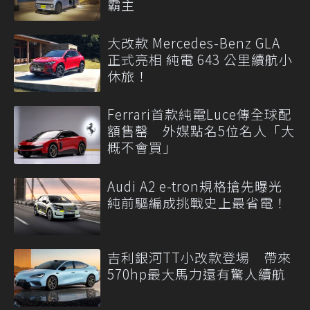
霸主
大改款 Mercedes-Benz GLA
正式亮相 純電 643 公里續航小
休旅！
Ferrari首款純電Luce傳全球配
額售罄 外媒點名5位名人「大
概不會買」
Audi A2 e-tron規格搶先曝光
純前驅編成挑戰史上最省電！
吉利銀河TT小改款登場 帶來
570hp最大馬力還有驚人續航