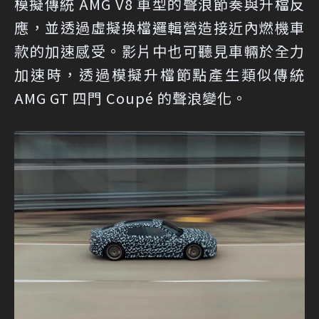
模擬傳統 AMG V8 車型的聲浪節奏與升檔反
應，並透過虛擬換檔邏輯營造接近內燃機車
款的加速感受。影片中也可聽見車輛於全力
加速時，透過模擬升檔節點產生類似傳統
AMG GT 四門 Coupé 的聲浪變化。