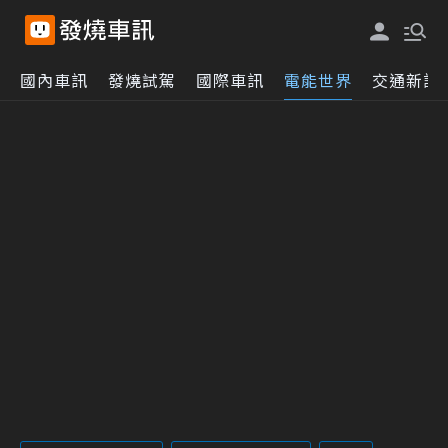
國內車訊
發燒試駕
國際車訊
電能世界
交通新訊