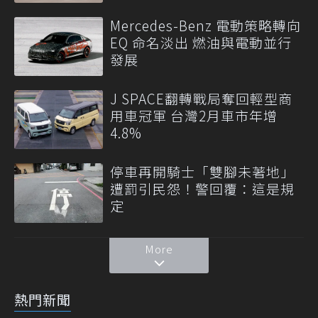
Mercedes-Benz 電動策略轉向
EQ 命名淡出 燃油與電動並行
發展
J SPACE翻轉戰局奪回輕型商
用車冠軍 台灣2月車市年增
4.8%
停車再開騎士「雙腳未著地」
遭罰引民怨！警回覆：這是規
定
More
熱門新聞