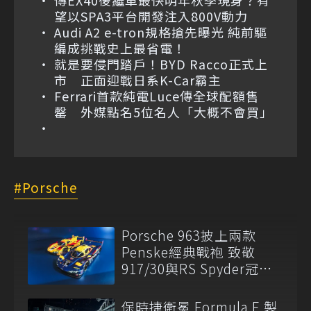
望以SPA3平台開發注入800V動力
Audi A2 e-tron規格搶先曝光 純前驅
編成挑戰史上最省電！
就是要侵門踏戶！BYD Racco正式上
市 正面迎戰日系K-Car霸主
Ferrari首款純電Luce傳全球配額售
罄 外媒點名5位名人「大概不會買」
Porsche
Porsche 963披上兩款
Penske經典戰袍 致敬
917/30與RS Spyder冠軍
傳奇
保時捷衛冕 Formula E 製