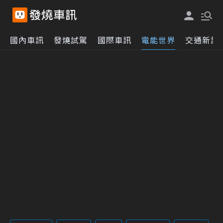
國內車訊
發燒試駕
國際車訊
電能世界
交通新訊