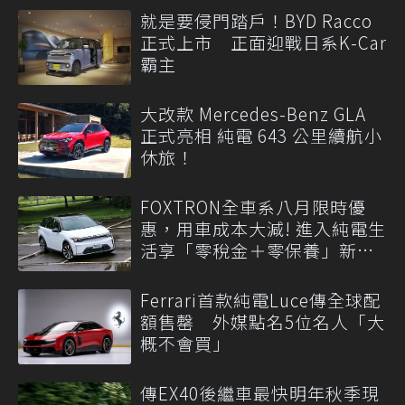
就是要侵門踏戶！BYD Racco
正式上市 正面迎戰日系K-Car
霸主
大改款 Mercedes-Benz GLA
正式亮相 純電 643 公里續航小
休旅！
FOXTRON全車系八月限時優
惠，用車成本大減! 進入純電生
活享「零稅金＋零保養」新時
代
Ferrari首款純電Luce傳全球配
額售罄 外媒點名5位名人「大
概不會買」
傳EX40後繼車最快明年秋季現