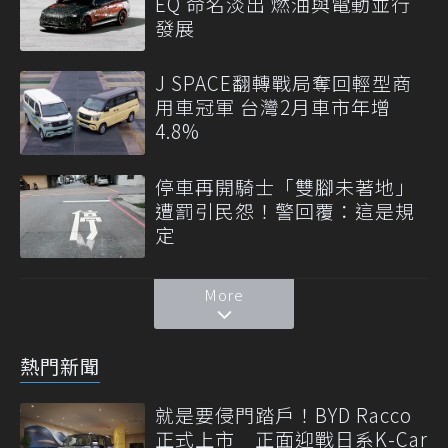
EQ 命名淡出 燃油與電動並行
發展
J SPACE翻轉戰局奪回輕型商
用車冠軍 台灣2月車市年增
4.8%
停車再開騎士「雙腳未著地」
遭罰引民怨！警回覆：這是規
定
More
熱門新聞
就是要侵門踏戶！BYD Racco
正式上市 正面迎戰日系K-Car