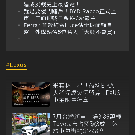
編成挑戰史上最省電！
就是要侵門踏戶！BYD Racco正式上
市 正面迎戰日系K-Car霸主
Ferrari首款純電Luce傳全球配額售
罄 外媒點名5位名人「大概不會買」
Lexus
米其林二星「盈科EIKA」
大稻埕煙火保留席 LEXUS
車主限量獨享
7月台灣新車市場3.86萬輛
Toyota市占突破3成、休
旅車包辦暢銷榜8席