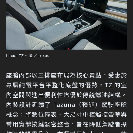
Lexus TZ。 圖／Lexus
座艙內部以三排座布局為核心賣點，受惠於
專屬純電平台平整化底盤的優勢，TZ 的室
內空間與進出便利性均優於傳統燃油結構。
內裝設計延續了 Tazuna（韁繩）駕駛座艙
概念，將數位儀表、大尺寸中控觸控螢幕與
常用實體按鍵緊密整合，旨在降低駕駛者操