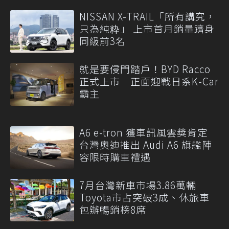
NISSAN X-TRAIL「所有講究，
只為純粋」 上市首月銷量躋身
同級前3名
就是要侵門踏戶！BYD Racco
正式上市 正面迎戰日系K-Car
霸主
A6 e-tron 獲車訊風雲獎肯定
台灣奧迪推出 Audi A6 旗艦陣
容限時購車禮遇
7月台灣新車市場3.86萬輛
Toyota市占突破3成、休旅車
包辦暢銷榜8席