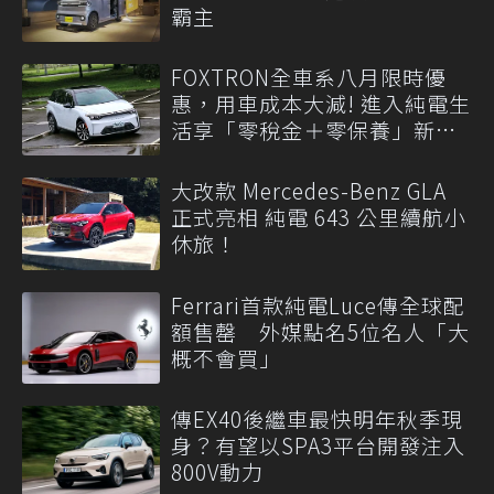
霸主
FOXTRON全車系八月限時優
惠，用車成本大減! 進入純電生
活享「零稅金＋零保養」新時
代
大改款 Mercedes-Benz GLA
正式亮相 純電 643 公里續航小
休旅！
Ferrari首款純電Luce傳全球配
額售罄 外媒點名5位名人「大
概不會買」
傳EX40後繼車最快明年秋季現
身？有望以SPA3平台開發注入
800V動力