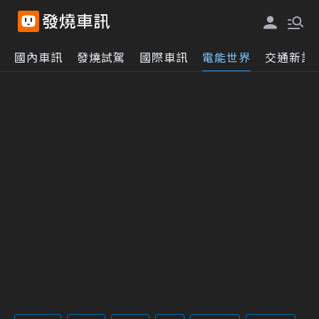
國內車訊
發燒試駕
國際車訊
電能世界
交通新訊