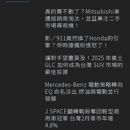
真的賣不動了？Mitsubishi漸
遭經銷商淘汰，並且專注二手
市場尋商機！
影／911竟然換了Honda的引
擎？保時捷鐵粉憤怒了！
讓對手望塵莫及！2025 年賓士
GLC 如何成為台灣 SUV 市場的
最佳投資
Mercedes-Benz 電動策略轉向
EQ 命名淡出 燃油與電動並行
發展
J SPACE翻轉戰局奪回輕型商
用車冠軍 台灣2月車市年增
4.8%