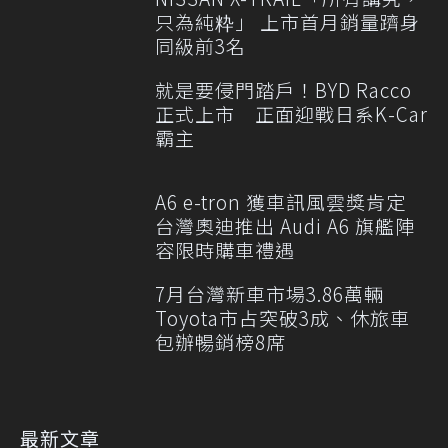
只為純粋」 上市首月銷量躋身
同級前3名
就是要侵門踏戶！BYD Racco
正式上市 正面迎戰日系K-Car
霸主
A6 e-tron 獲車訊風雲獎肯定
台灣奧迪推出 Audi A6 旗艦陣
容限時購車禮遇
7月台灣新車市場3.86萬輛
Toyota市占突破3成、休旅車
包辦暢銷榜8席
最新文章