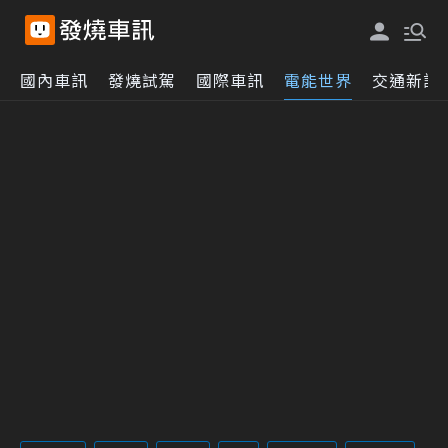
國內車訊
發燒試駕
國際車訊
電能世界
交通新訊