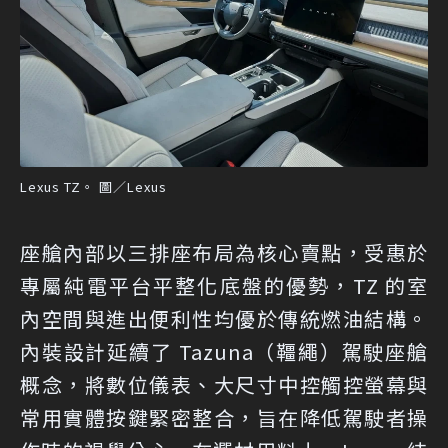
Lexus TZ。 圖／Lexus
座艙內部以三排座布局為核心賣點，受惠於
專屬純電平台平整化底盤的優勢，TZ 的室
內空間與進出便利性均優於傳統燃油結構。
內裝設計延續了 Tazuna（韁繩）駕駛座艙
概念，將數位儀表、大尺寸中控觸控螢幕與
常用實體按鍵緊密整合，旨在降低駕駛者操