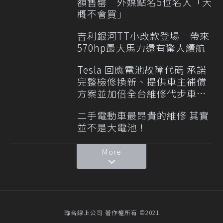
額售罄 外媒點名5位名人「大
概不會買」
吉利銀河TT小改款登場 帶來
570hp最大馬力還有驚人續航
Tesla 回應電池故障代碼 承諾
完整檢修換新、提供車主補償
方案並加倍全台維修代步車數
量
二手電動車最昂貴的維修 其實
並不是大電池！
More
聯合線上公司 著作權所有 ©2021