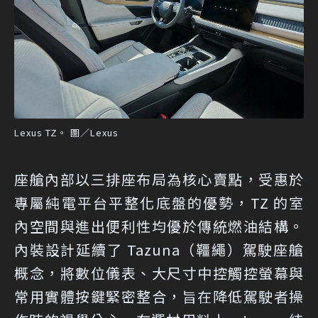
Lexus TZ。 圖／Lexus
座艙內部以三排座布局為核心賣點，受惠於
專屬純電平台平整化底盤的優勢，TZ 的室
內空間與進出便利性均優於傳統燃油結構。
內裝設計延續了 Tazuna（韁繩）駕駛座艙
概念，將數位儀表、大尺寸中控觸控螢幕與
常用實體按鍵緊密整合，旨在降低駕駛者操