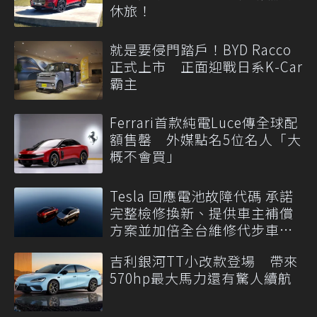
休旅！
就是要侵門踏戶！BYD Racco
正式上市 正面迎戰日系K-Car
霸主
Ferrari首款純電Luce傳全球配
額售罄 外媒點名5位名人「大
概不會買」
Tesla 回應電池故障代碼 承諾
完整檢修換新、提供車主補償
方案並加倍全台維修代步車數
量
吉利銀河TT小改款登場 帶來
570hp最大馬力還有驚人續航