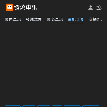
國內車訊
發燒試駕
國際車訊
電能世界
交通新訊