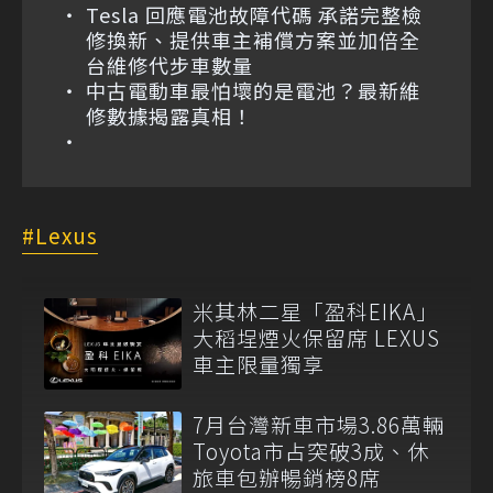
Tesla 回應電池故障代碼 承諾完整檢
修換新、提供車主補償方案並加倍全
台維修代步車數量
中古電動車最怕壞的是電池？最新維
修數據揭露真相！
Lexus
米其林二星「盈科EIKA」
大稻埕煙火保留席 LEXUS
車主限量獨享
7月台灣新車市場3.86萬輛
Toyota市占突破3成、休
旅車包辦暢銷榜8席