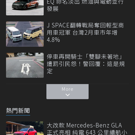
EQ 命名淡出 燃油與電動並行
發展
J SPACE翻轉戰局奪回輕型商
用車冠軍 台灣2月車市年增
4.8%
停車再開騎士「雙腳未著地」
遭罰引民怨！警回覆：這是規
定
More
熱門新聞
大改款 Mercedes-Benz GLA
正式亮相 純電 643 公里續航小