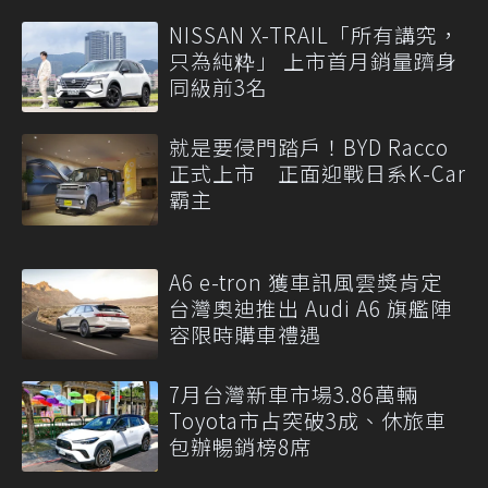
NISSAN X-TRAIL「所有講究，
只為純粋」 上市首月銷量躋身
同級前3名
就是要侵門踏戶！BYD Racco
正式上市 正面迎戰日系K-Car
霸主
A6 e-tron 獲車訊風雲獎肯定
台灣奧迪推出 Audi A6 旗艦陣
容限時購車禮遇
7月台灣新車市場3.86萬輛
Toyota市占突破3成、休旅車
包辦暢銷榜8席