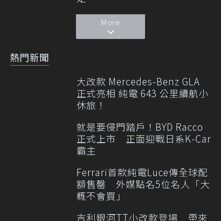
More
熱門新聞
大改款 Mercedes-Benz GLA
正式亮相 純電 643 公里續航小
休旅！
就是要侵門踏戶！BYD Racco
正式上市 正面迎戰日系K-Car
霸主
Ferrari首款純電Luce傳全球配
額售罄 外媒點名5位名人「大
概不會買」
吉利銀河TT小改款登場 帶來