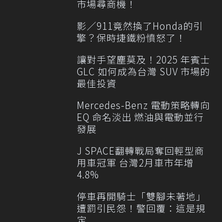
市場尋商機！
影／911竟然換了Honda的引
擎？保時捷鐵粉憤怒了！
讓對手望塵莫及！2025 年賓士
GLC 如何成為台灣 SUV 市場的
最佳投資
Mercedes-Benz 電動策略轉向
EQ 命名淡出 燃油與電動並行
發展
J SPACE翻轉戰局奪回輕型商
用車冠軍 台灣2月車市年增
4.8%
停車再開騎士「雙腳未著地」
遭罰引民怨！警回覆：這是規
定