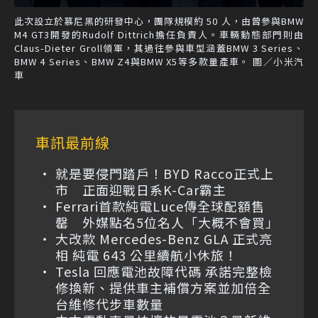
此次設立於慕尼黑的研發中心，團隊規模約 50 人，由曾參與BMW
M4 GT3開發的Rudolf Dittrich擔任負責人。車輛動態部門則由
Claus-Dieter Groll領軍，其過往參與車型涵蓋BMW 3 Series、
BMW 4 Series、BMW Z4與BMW X5等多款量產車。 圖／小米汽
車
車訊最前線
就是要侵門踏戶！BYD Racco正式上
市 正面迎戰日系K-Car霸主
Ferrari首款純電Luce傳全球配額售
罄 外媒點名5位名人「大概不會買」
大改款 Mercedes-Benz GLA 正式亮
相 純電 643 公里續航小休旅！
Tesla 回應電池故障代碼 承諾完整檢
修換新、提供車主補償方案並加倍全
台維修代步車數量