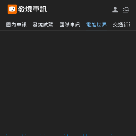
國內車訊
發燒試駕
國際車訊
電能世界
交通新訊