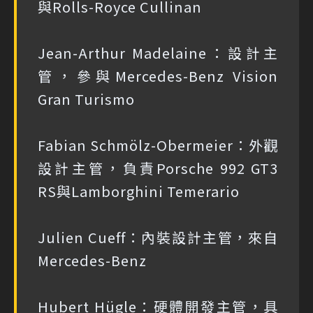
與Rolls-Royce Cullinan
Jean-Arthur Madelaine：設計主
管，參與Mercedes-Benz Vision
Gran Turismo
Fabian Schmölz-Obermeier：外觀
設計主管，負責Porsche 992 GT3
RS與Lamborghini Temerario
Julien Cueff：內裝設計主管，來自
Mercedes-Benz
Hubert Hügle：硬體開發主管，具