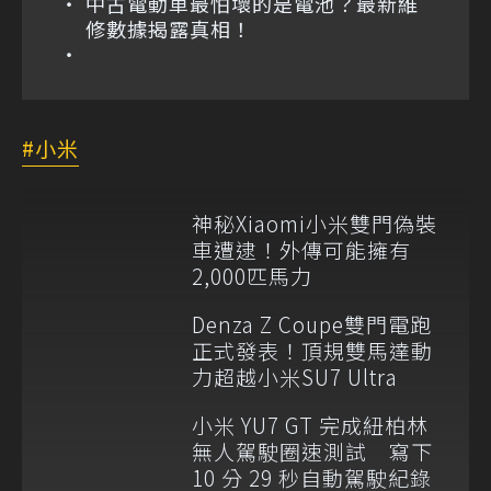
中古電動車最怕壞的是電池？最新維
修數據揭露真相！
小米
神秘Xiaomi小米雙門偽裝
車遭逮！外傳可能擁有
2,000匹馬力
Denza Z Coupe雙門電跑
正式發表！頂規雙馬達動
力超越小米SU7 Ultra
小米 YU7 GT 完成紐柏林
無人駕駛圈速測試 寫下
10 分 29 秒自動駕駛紀錄