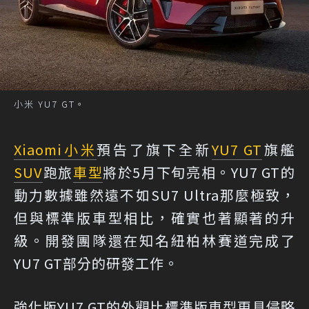
小米 YU7 GT。
Xiaomi
小米
預告了旗下全新
YU7 GT
旗艦
SUV
跑旅
車型
將於5月下旬亮相。YU7 GT的
動力數據雖然遠不如SU7 Ultra那麼極致，
但與標準版車型相比，確實也著顯著的升
級。開發團隊還在知名紐柏林賽道完成了
YU7 GT部分的研發工作。
強化版YU7 GT的外觀比標準版車型更具侵略