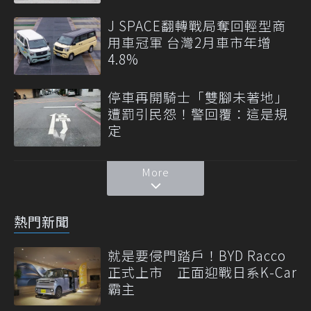
J SPACE翻轉戰局奪回輕型商
用車冠軍 台灣2月車市年增
4.8%
停車再開騎士「雙腳未著地」
遭罰引民怨！警回覆：這是規
定
More
熱門新聞
就是要侵門踏戶！BYD Racco
正式上市 正面迎戰日系K-Car
霸主