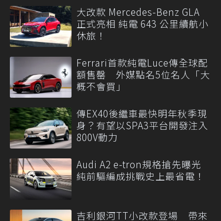
大改款 Mercedes-Benz GLA
正式亮相 純電 643 公里續航小
休旅！
Ferrari首款純電Luce傳全球配
額售罄 外媒點名5位名人「大
概不會買」
傳EX40後繼車最快明年秋季現
身？有望以SPA3平台開發注入
800V動力
Audi A2 e-tron規格搶先曝光
純前驅編成挑戰史上最省電！
吉利銀河TT小改款登場 帶來