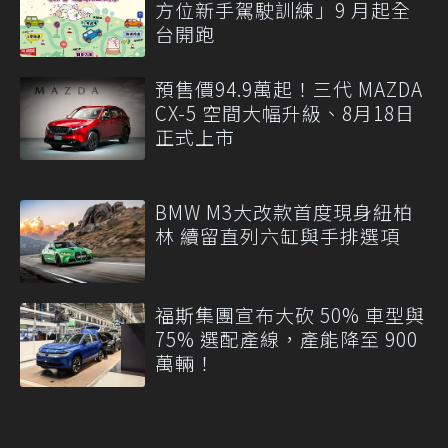
方位新手駕駛訓練」9 月起全
台開跑
預售價94.9萬起！三代 MAZDA
CX-5 空間大幅升級、8月18日
正式上市
BMW M3大改款首度現身紐柏
林 續留直列六缸與手排選項
福斯集團宣布大砍 50% 車型與
75% 選配產線，產能降至 900
萬輛！