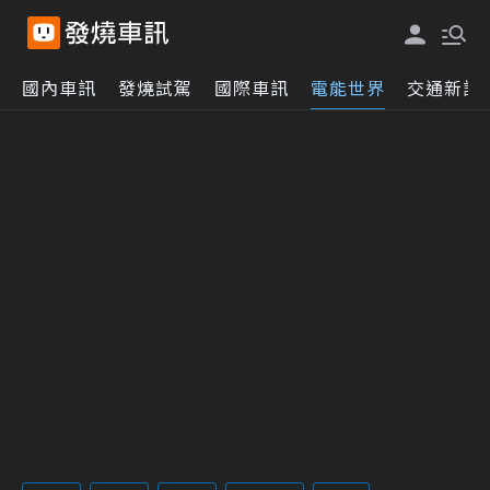
國內車訊
發燒試駕
國際車訊
電能世界
交通新訊