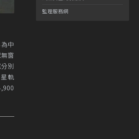
監理服務網
專為中
配無窗
尾分別
度星軌
900