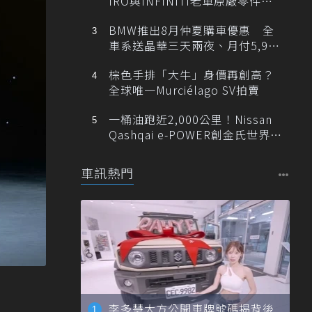
IRO與INFINITI老車原廠零件最
低1折
BMW推出8月仲夏購車優惠 全
車系送晶華三天兩夜、月付5,900
元起
棕色手排「大牛」身價再創高？
全球唯一Murciélago SV拍賣
一桶油跑近2,000公里！Nissan
Qashqai e-POWER創金氏世界紀
錄
車訊熱門
李多慧大方公開車牌號碼揭背後