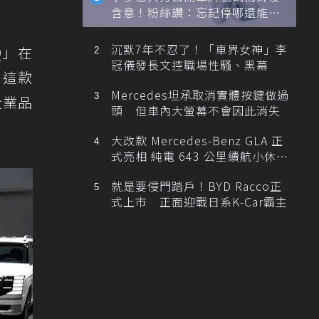
含意！粉絲讚：忘記停哪還能幫
忙找車
沉默7年不忍了！「車界女神」李
Q」在
冠儀發長文控職場性騷、黑幕
。這款
Mercedes坦承取消實體按鍵做過
企業品
頭 但車內大螢幕不會因此消失
大改款 Mercedes-Benz GLA 正
式亮相 純電 643 公里續航小休
旅！
就是要侵門踏戶！BYD Racco正
式上市 正面迎戰日系K-Car霸主