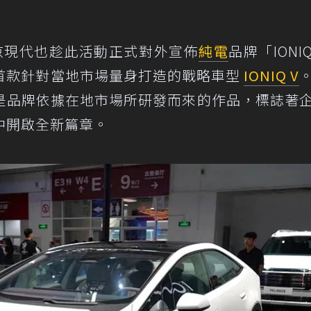
京現代也趁此活動正式對外宣佈
純電
品牌「IONI
首款針對當地市場量身打造的戰略車型
IONIQ V
是品牌依據在地市場所研發而來的作品，標誌著
中開啟全新篇章。