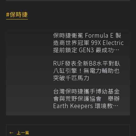
保時捷
保時捷衛冕 Formula E 製
造商世界冠軍 99X Electric
提前鎖定 GEN3 最成功賽
車
RUF發表全新B8水平對臥
八缸引擎！無電力輔助也
突破千匹馬力
台灣保時捷攜手博幼基金
會與荒野保護協會 舉辦
Earth Keepers 環境教育
夏令營
←
上一篇