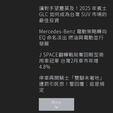
讓對手望塵莫及！2025 年賓士
GLC 如何成為台灣 SUV 市場的
最佳投資
Mercedes-Benz 電動策略轉向
EQ 命名淡出 燃油與電動並行
發展
J SPACE翻轉戰局奪回輕型商
用車冠軍 台灣2月車市年增
4.8%
停車再開騎士「雙腳未著地」
遭罰引民怨！警回覆：這是規
定
More