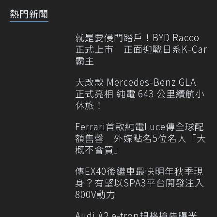
熱門新聞
就是要侵門踏戶！BYD Racco
正式上市 正面迎戰日系K-Car
霸主
大改款 Mercedes-Benz GLA
正式亮相 純電 643 公里續航小
休旅！
Ferrari首款純電Luce傳全球配
額售罄 外媒點名5位名人「大
概不會買」
傳EX40後繼車最快明年秋季現
身？有望以SPA3平台開發注入
800V動力
Audi A2 e-tron規格搶先曝光