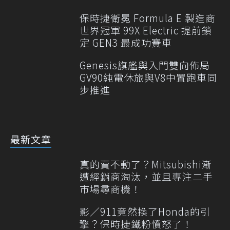
保時捷衛冕 Formula E 製造商
世界冠軍 99X Electric 提前鎖
定 GEN3 最成功賽車
Genesis旗艦與入門雙向佈局
GV90純電休旅與V8中置跑車同
步推進
最新文章
真的賣不動了？Mitsubishi漸
遭經銷商淘汰，並且專注二手
市場尋商機！
影／911竟然換了Honda的引
擎？保時捷鐵粉憤怒了！