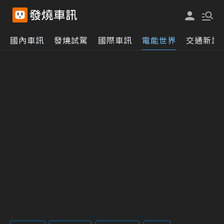
國內車訊
發燒試駕
國際車訊
電能世界
交通新訊