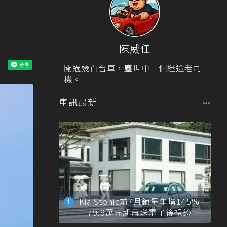
陳威任
開過幾百台車，塵世中一個迷途老司
機。
車訊最新
Kia Stonic前7月銷量年增145%
79.9萬元起再送電子後視鏡