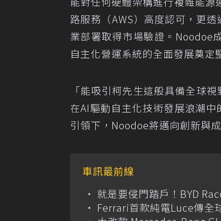
能對任何硬體架構進行複雜能源
路服務（AWS）高度認可，更透過如「A
業部署取得市場驗證。Noodo
自主化營運系統的全面發展奠定
「能吸引柯先生這般具備全球視野
在AI驅動自主化技術發展浪潮中
引領下，Noodoe將邁向創新與
車訊最前線
就是要侵門踏戶！BYD Ra
Ferrari首款純電Luc