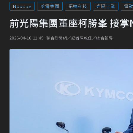
Noodoe
哈雷集團
拓連科技
光陽工業
電
前光陽集團董座柯勝峯 接掌N
聯合新聞網／記者陳威任／綜合報導
2026-04-16 11:45