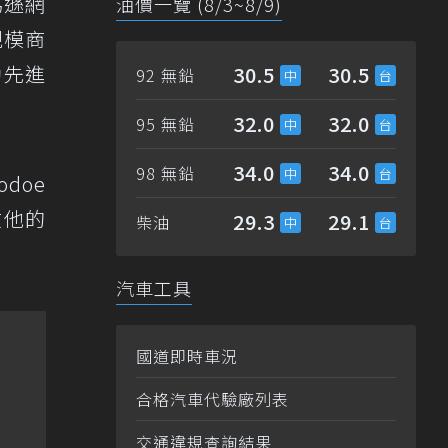
馬遜網
油價一覽 (8/3~8/9)
規模商
動先進
30.5
30.5
92 無鉛
32.0
32.0
95 無鉛
34.0
34.0
98 無鉛
doe
在他的
29.3
29.1
柴油
汽車工具
國道即時車況
合格汽車代驗廠列表
交通違規查詢結果