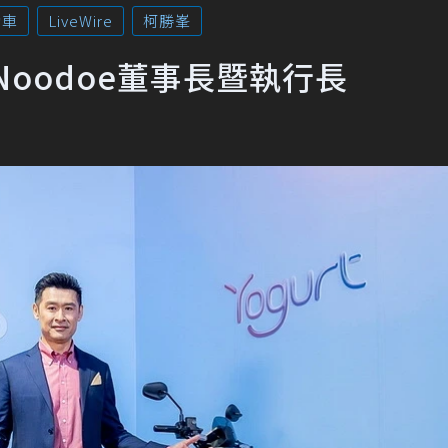
動車
LiveWire
柯勝峯
oodoe董事長暨執行長