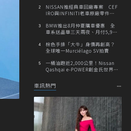
NISSAN推經典車回廠專案 CEF
IRO與INFINITI老車原廠零件最
低1折
BMW推出8月仲夏購車優惠 全
車系送晶華三天兩夜、月付5,900
元起
棕色手排「大牛」身價再創高？
全球唯一Murciélago SV拍賣
一桶油跑近2,000公里！Nissan
Qashqai e-POWER創金氏世界紀
錄
車訊熱門