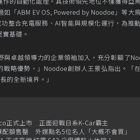
運作的自動化處理。其技術領先地位不僅獲得亞
BM EV OS, Powered by Noodoe」等大
e成功整合充電服務、AI智能與規模化運行，為推
堅實基礎。
與卓越領導力的企業領袖加入，充分彰顯了Noo
的戰略優勢，」Noodoe創辦人王景弘指出。「
成長的全新境界。」
cco正式上市 正面迎戰日系K-Car霸主
e傳全球配額售罄 外媒點名5位名人「大概不會買」