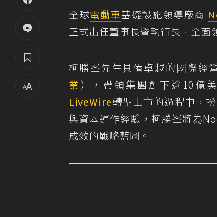
全球
電動車
基礎設施領導廠商
N
正式出任董事長暨執行長，全面領
柯勝峯先生具備卓越的國際經營
業
），帶領集團創下逾10億
LiveWire
轉型上市的過程中，扮
與資本運作經驗，柯勝峯將為No
成效的戰略藍圖。