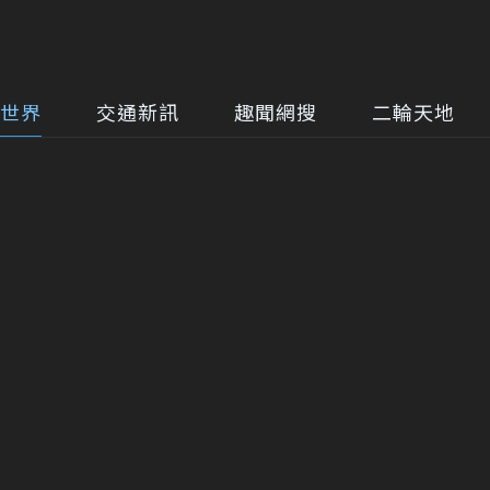
世界
交通新訊
趣聞網搜
二輪天地