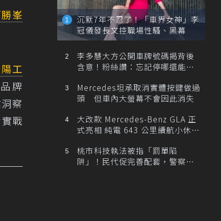
柯勝峯
沉默7年不忍了！「車界女神」李
冠儀發長文控職場性騷、黑幕
李多慧大方公開車牌號碼揭背後
含意！粉絲讚：忘記停哪還能幫
光陽工
忙找車
品牌
Mercedes坦承取消實體按鍵做過
頭 但車內大螢幕不會因此消失
業洞察
大改款 Mercedes-Benz GLA 正
備實戰
式亮相 純電 643 公里續航小休
旅！
桃市科技執法被指「罰單陷
阱」！民代促完善配套，警察局
提數據回應