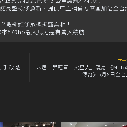
 GLA 正式亮相 純電 643 公里續航小休旅！
碼 承諾完整檢修換新、提供車主補償方案並加倍全台
池？最新維修數據揭露真相！
來570hp最大馬力還有驚人續航
下一
 出手改造
六屆世界冠軍「火星人」現身 《Mot
傳奇》5月8日全台