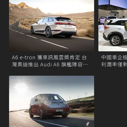
中國車企
A6 e-tron 獲車訊風雲獎肯定 台
利潤率僅剩
灣奧迪推出 Audi A6 旗艦陣容限
海
時購車禮遇