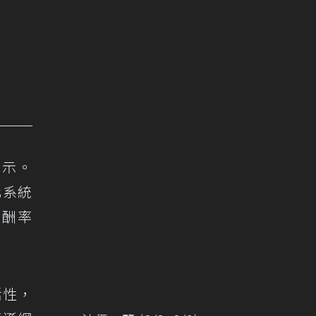
表示。
化系統
報酬率
活性，