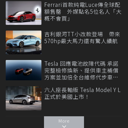
Ferrari首款純電Luce傳全球配
額售罄 外媒點名5位名人「大
概不會買」
吉利銀河TT小改款登場 帶來
570hp最大馬力還有驚人續航
Tesla 回應電池故障代碼 承諾
完整檢修換新、提供車主補償
方案並加倍全台維修代步車數
量
六人座長軸版 Tesla Model Y L
正式於美國上市！
More