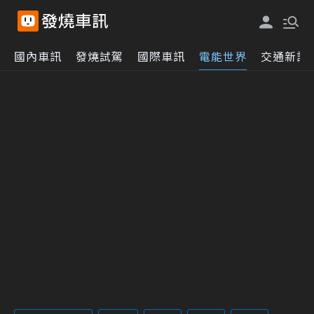
國內車訊
發燒試駕
國際車訊
電能世界
交通新訊