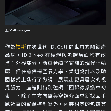
圖/Volkswagen
作為
福斯
在次世代 ID. Golf 問世前的關鍵產
品線，ID.3 Neo 在硬體與軟體層面均有改
進；外觀部分，新車延續了家族的現代化輪
廓，但在前保桿空氣力學、燈組設計以及輪
圈樣式上進行了微調，展現出更具層次的視
覺張力。座艙則特別強調「回歸德系造車初
衷」，除了在方向盤與空調介面重新找回手
感紮實的實體控制鍵外，內裝材質的包覆質