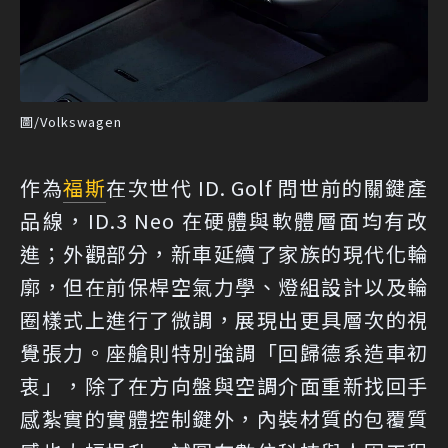
圖/Volkswagen
作為
福斯
在次世代 ID. Golf 問世前的關鍵產
品線，ID.3 Neo 在硬體與軟體層面均有改
進；外觀部分，新車延續了家族的現代化輪
廓，但在前保桿空氣力學、燈組設計以及輪
圈樣式上進行了微調，展現出更具層次的視
覺張力。座艙則特別強調「回歸德系造車初
衷」，除了在方向盤與空調介面重新找回手
感紮實的實體控制鍵外，內裝材質的包覆質