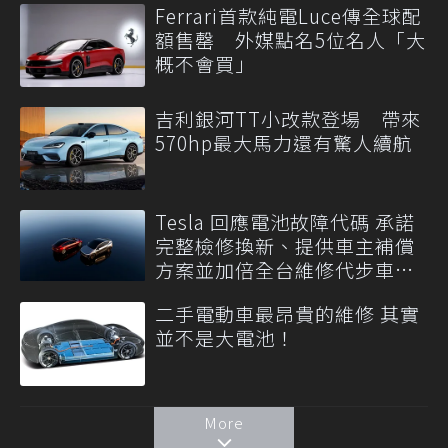
Ferrari首款純電Luce傳全球配
額售罄 外媒點名5位名人「大
概不會買」
吉利銀河TT小改款登場 帶來
570hp最大馬力還有驚人續航
Tesla 回應電池故障代碼 承諾
完整檢修換新、提供車主補償
方案並加倍全台維修代步車數
量
二手電動車最昂貴的維修 其實
並不是大電池！
More