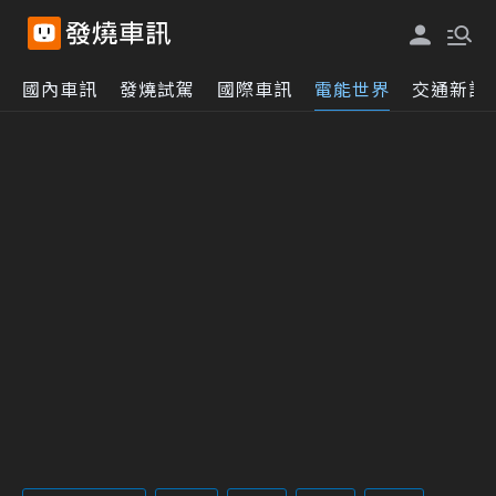
國內車訊
發燒試駕
國際車訊
電能世界
交通新訊