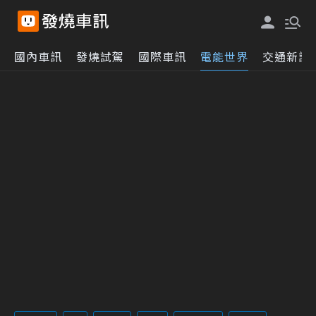
國內車訊
發燒試駕
國際車訊
電能世界
交通新訊