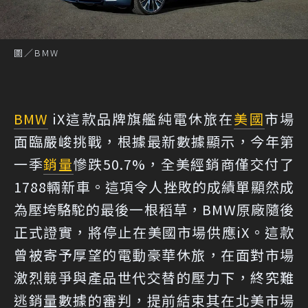
圖／BMW
BMW
iX這款品牌旗艦純電休旅在
美國
市場
面臨嚴峻挑戰，根據最新數據顯示，今年第
一季
銷量
慘跌50.7%，全美經銷商僅交付了
1788輛新車。這項令人挫敗的成績單顯然成
為壓垮駱駝的最後一根稻草，BMW原廠隨後
正式證實，將停止在美國市場供應iX。這款
曾被寄予厚望的電動豪華休旅，在面對市場
激烈競爭與產品世代交替的壓力下，終究難
逃銷量數據的審判，提前結束其在北美市場