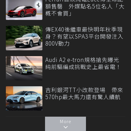
額售罄 外媒點名5位名人「大
概不會買」
傳EX40後繼車最快明年秋季現
身？有望以SPA3平台開發注入
800V動力
Audi A2 e-tron規格搶先曝光
純前驅編成挑戰史上最省電！
吉利銀河TT小改款登場 帶來
570hp最大馬力還有驚人續航
More