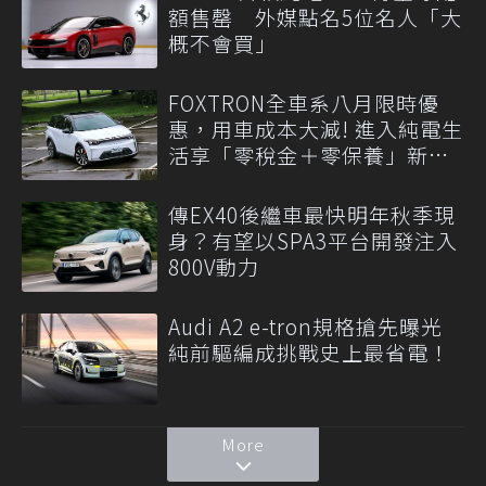
額售罄 外媒點名5位名人「大
概不會買」
FOXTRON全車系八月限時優
惠，用車成本大減! 進入純電生
活享「零稅金＋零保養」新時
代
傳EX40後繼車最快明年秋季現
身？有望以SPA3平台開發注入
800V動力
Audi A2 e-tron規格搶先曝光
純前驅編成挑戰史上最省電！
More