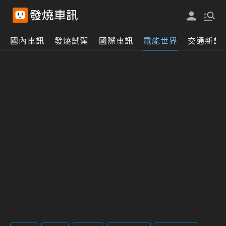
國內車訊
發燒試駕
國際車訊
電能世界
交通新訊