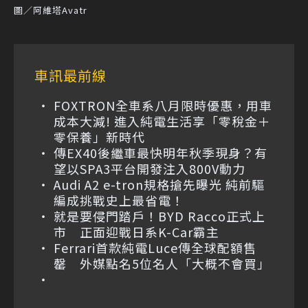
圖／阿維塔Avatr
車訊最前線
FOXTRON全車系八月限時優惠，用車
成本大減! 進入純電生活享「零稅金＋
零保養」新時代
傳EX40後繼車最快明年秋季現身？有
望以SPA3平台開發注入800V動力
Audi A2 e-tron規格搶先曝光 純前驅
編成挑戰史上最省電！
就是要侵門踏戶！BYD Racco正式上
市 正面迎戰日系K-Car霸主
Ferrari首款純電Luce傳全球配額售
罄 外媒點名5位名人「大概不會買」