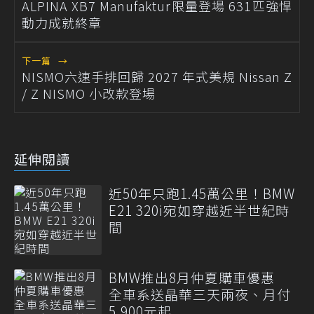
ALPINA XB7 Manufaktur限量登場 631匹強悍
動力成就終章
下一篇
→
NISMO六速手排回歸 2027 年式美規 Nissan Z
/ Z NISMO 小改款登場
延伸閱讀
近50年只跑1.45萬公里！BMW
E21 320i宛如穿越近半世紀時
間
BMW推出8月仲夏購車優惠
全車系送晶華三天兩夜、月付
5,900元起