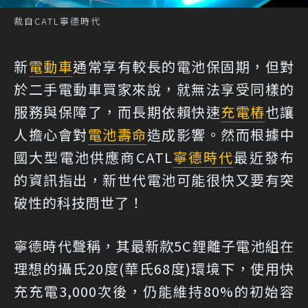
裁自CATL寧德時代
新
電動車
通常享有較長的電池保固期，但對
於二手電動車買家來說，就無法享受同樣的
服務與保障了，而長期依賴快速
充電樁
也讓
人擔心會對
電池壽命
造成影響。然而根據中
國大型電池供應商CATL
寧德時代
最近發布
的資訊指出，新世代電池可能很快又要有突
破性的科技問世了！
寧德時代聲稱，其最新款5C鋰離子電池組在
理想的攝氏20度(華氏68度)環境下，使用快
充充電3,000次後，仍能維持80%的初始容