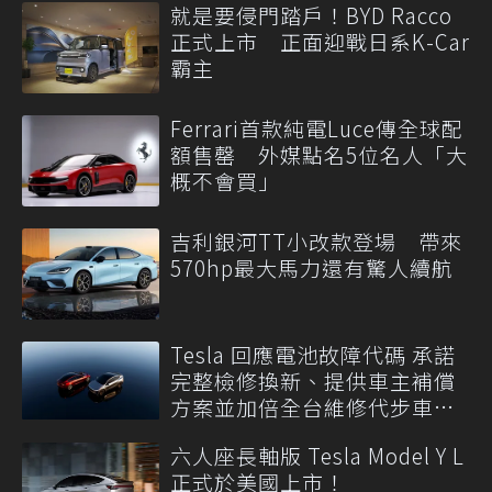
就是要侵門踏戶！BYD Racco
正式上市 正面迎戰日系K-Car
霸主
Ferrari首款純電Luce傳全球配
額售罄 外媒點名5位名人「大
概不會買」
吉利銀河TT小改款登場 帶來
570hp最大馬力還有驚人續航
Tesla 回應電池故障代碼 承諾
完整檢修換新、提供車主補償
方案並加倍全台維修代步車數
量
六人座長軸版 Tesla Model Y L
正式於美國上市！