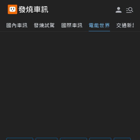
國內車訊
發燒試駕
國際車訊
電能世界
交通新訊