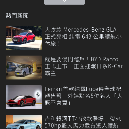
熱門新聞
大改款 Mercedes-Benz GLA
正式亮相 純電 643 公里續航小
休旅！
就是要侵門踏戶！BYD Racco
正式上市 正面迎戰日系K-Car
霸主
Ferrari首款純電Luce傳全球配
額售罄 外媒點名5位名人「大
概不會買」
吉利銀河TT小改款登場 帶來
570hp最大馬力還有驚人續航