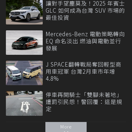
讓對手望塵莫及！2025 年賓士
GLC 如何成為台灣 SUV 市場的
最佳投資
Mercedes-Benz 電動策略轉向
EQ 命名淡出 燃油與電動並行
發展
J SPACE翻轉戰局奪回輕型商
用車冠軍 台灣2月車市年增
4.8%
停車再開騎士「雙腳未著地」
遭罰引民怨！警回覆：這是規
定
More