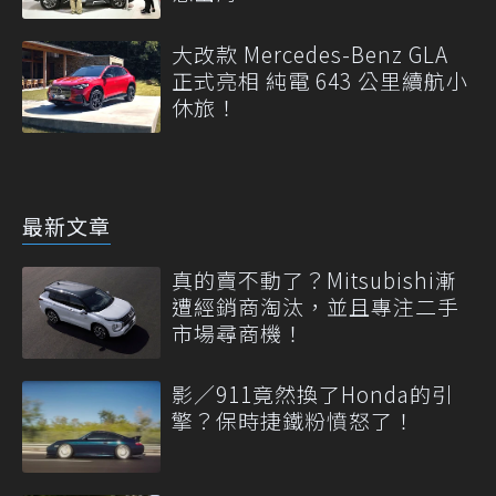
大改款 Mercedes-Benz GLA
正式亮相 純電 643 公里續航小
休旅！
最新文章
真的賣不動了？Mitsubishi漸
遭經銷商淘汰，並且專注二手
市場尋商機！
影／911竟然換了Honda的引
擎？保時捷鐵粉憤怒了！