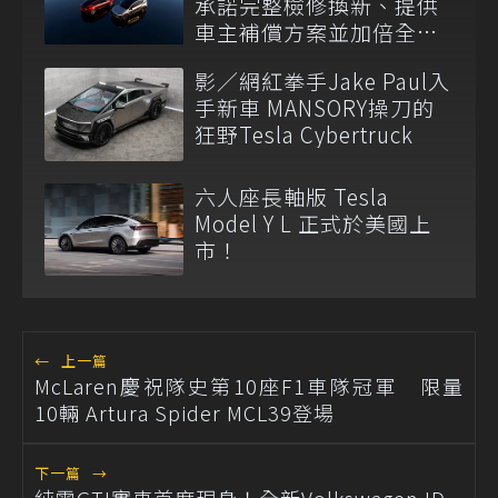
承諾完整檢修換新、提供
車主補償方案並加倍全台
維修代步車數量
影／網紅拳手Jake Paul入
手新車 MANSORY操刀的
狂野Tesla Cybertruck
六人座長軸版 Tesla
Model Y L 正式於美國上
市！
←
上一篇
McLaren慶祝隊史第10座F1車隊冠軍 限量
10輛 Artura Spider MCL39登場
下一篇
→
純電GTI實車首度現身！全新Volkswagen ID.