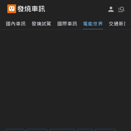
國內車訊
發燒試駕
國際車訊
電能世界
交通新訊