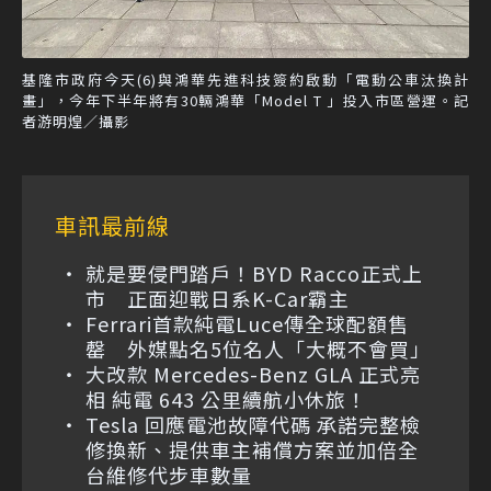
基隆市政府今天(6)與鴻華先進科技簽約啟動「電動公車汰換計
畫」，今年下半年將有30輛鴻華「Model T 」投入市區營運。記
者游明煌／攝影
車訊最前線
就是要侵門踏戶！BYD Racco正式上
市 正面迎戰日系K-Car霸主
Ferrari首款純電Luce傳全球配額售
罄 外媒點名5位名人「大概不會買」
大改款 Mercedes-Benz GLA 正式亮
相 純電 643 公里續航小休旅！
Tesla 回應電池故障代碼 承諾完整檢
修換新、提供車主補償方案並加倍全
台維修代步車數量