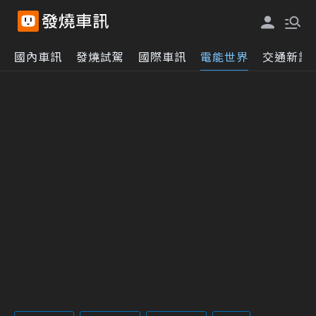
國內車訊
發燒試駕
國際車訊
電能世界
交通新訊