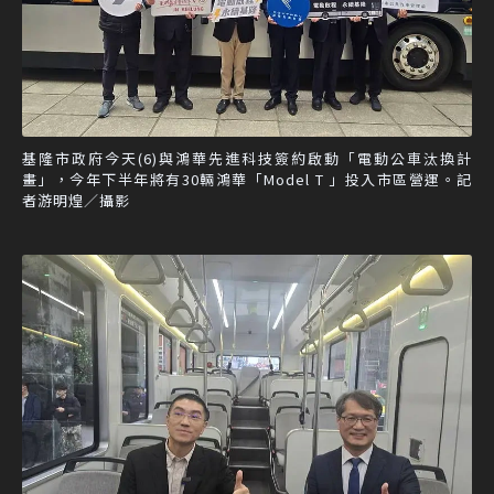
基隆市政府今天(6)與鴻華先進科技簽約啟動「電動公車汰換計
畫」，今年下半年將有30輛鴻華「Model T 」投入市區營運。記
者游明煌／攝影