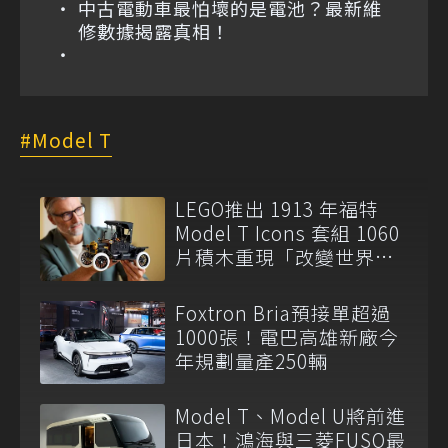
中古電動車最怕壞的是電池？最新維
修數據揭露真相！
Model T
LEGO推出 1913 年福特
Model T Icons 套組 1060
片積木重現「改變世界的
車」
Foxtron Bria預接單超過
1000張！電巴高雄新廠今
年規劃量產250輛
Model T、Model U將前進
日本！鴻海與三菱FUSO最