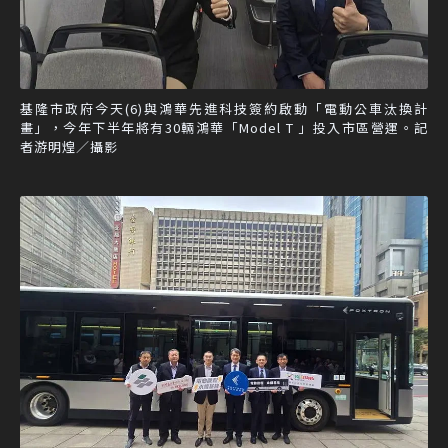
基隆市政府今天(6)與鴻華先進科技簽約啟動「電動公車汰換計
畫」，今年下半年將有30輛鴻華「Model T 」投入市區營運。記
者游明煌／攝影