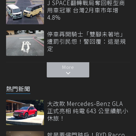
J SPACE翻轉戰局奪回輕型商
用車冠軍 台灣2月車市年增
4.8%
停車再開騎士「雙腳未著地」
遭罰引民怨！警回覆：這是規
定
More
熱門新聞
大改款 Mercedes-Benz GLA
正式亮相 純電 643 公里續航小
休旅！
就是要侵門踏戶！BYD Racco