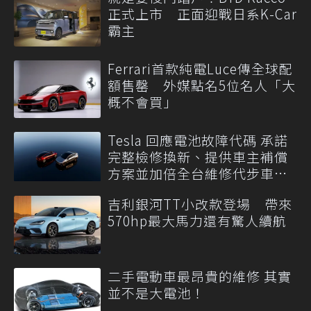
正式上市 正面迎戰日系K-Car
霸主
Ferrari首款純電Luce傳全球配
額售罄 外媒點名5位名人「大
概不會買」
Tesla 回應電池故障代碼 承諾
完整檢修換新、提供車主補償
方案並加倍全台維修代步車數
量
吉利銀河TT小改款登場 帶來
570hp最大馬力還有驚人續航
二手電動車最昂貴的維修 其實
並不是大電池！