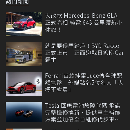
熱門新聞
大改款 Mercedes-Benz GLA
正式亮相 純電 643 公里續航小
休旅！
就是要侵門踏戶！BYD Racco
正式上市 正面迎戰日系K-Car
霸主
Ferrari首款純電Luce傳全球配
額售罄 外媒點名5位名人「大
概不會買」
Tesla 回應電池故障代碼 承諾
完整檢修換新、提供車主補償
方案並加倍全台維修代步車數
量