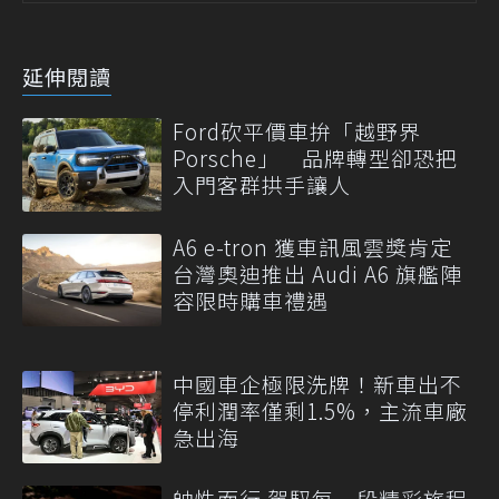
延伸閱讀
Ford砍平價車拚「越野界
Porsche」 品牌轉型卻恐把
入門客群拱手讓人
A6 e-tron 獲車訊風雲獎肯定
台灣奧迪推出 Audi A6 旗艦陣
容限時購車禮遇
中國車企極限洗牌！新車出不
停利潤率僅剩1.5%，主流車廠
急出海
帥性而行 駕馭每一段精彩旅程