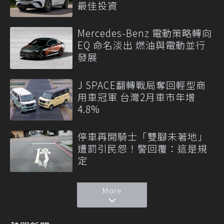
最佳投資
Mercedes-Benz 電動策略轉向
EQ 命名淡出 燃油與電動並行
發展
J SPACE翻轉戰局奪回輕型商
用車冠軍 台灣2月車市年增
4.8%
停車再開騎士「雙腳未著地」
遭罰引民怨！警回覆：這是規
定
More