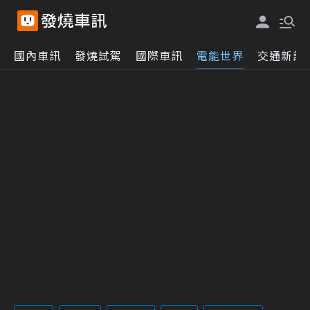
國內車訊
發燒試駕
國際車訊
電能世界
交通新訊