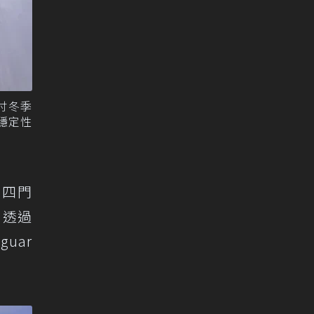
吋冬季
穩定性
化四門
。透過
uar