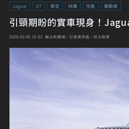
Jaguar
GT
車型
純電
性能
電動車
引頸期盼的實車現身！Jagu
聯合新聞網／記者黃俐嘉／綜合報導
2026-02-05 15:52