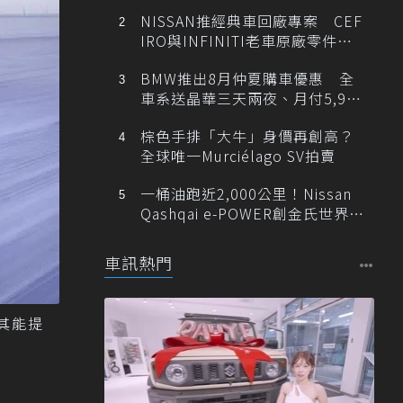
NISSAN推經典車回廠專案 CEF
IRO與INFINITI老車原廠零件最
低1折
BMW推出8月仲夏購車優惠 全
車系送晶華三天兩夜、月付5,900
元起
棕色手排「大牛」身價再創高？
全球唯一Murciélago SV拍賣
一桶油跑近2,000公里！Nissan
Qashqai e-POWER創金氏世界紀
錄
車訊熱門
其能提