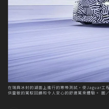
在瑞典冰封的湖面上進行的寒帶測試，使Jaguar
供靈敏的駕馭回饋和令人安心的舒適駕乘體驗。 圖／JL