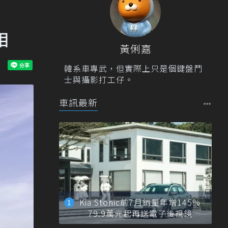
相
黃俐嘉
韓系車專武，但實際上只是個鍵盤鬥
士與攝影打工仔。
車訊最新
Kia Stonic前7月銷量年增145%
79.9萬元起再送電子後視鏡