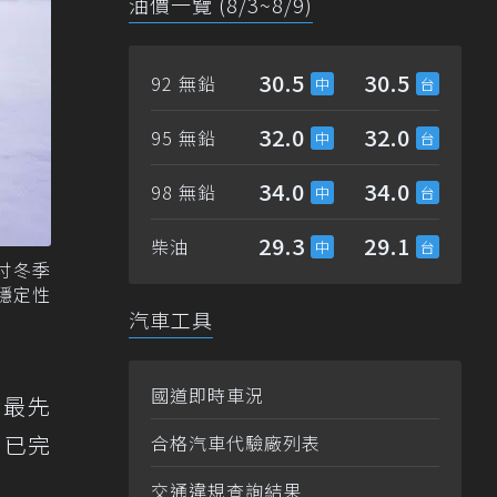
油價一覽 (8/3~8/9)
30.5
30.5
92 無鉛
32.0
32.0
95 無鉛
34.0
34.0
98 無鉛
29.3
29.1
柴油
吋冬季
穩定性
汽車工具
國道即時車況
術最先
，已完
合格汽車代驗廠列表
交通違規查詢結果