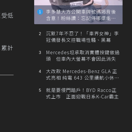
李多慧大方公開車牌號碼揭背後
經受低
含意！粉絲讚：忘記停哪還能幫
忙找車
沉默7年不忍了！「車界女神」李
冠儀發長文控職場性騷、黑幕
車累計
Mercedes坦承取消實體按鍵做過
頭 但車內大螢幕不會因此消失
大改款 Mercedes-Benz GLA 正
式亮相 純電 643 公里續航小休
旅！
就是要侵門踏戶！BYD Racco正
式上市 正面迎戰日系K-Car霸主