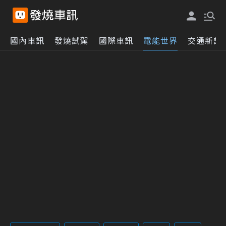
國內車訊
發燒試駕
國際車訊
電能世界
交通新訊