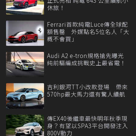
正式亮相 純電 643 公里續航小
休旅！
Ferrari首款純電Luce傳全球配
額售罄 外媒點名5位名人「大
概不會買」
Audi A2 e-tron規格搶先曝光
純前驅編成挑戰史上最省電！
吉利銀河TT小改款登場 帶來
570hp最大馬力還有驚人續航
傳EX40後繼車最快明年秋季現
身？有望以SPA3平台開發注入
800V動力