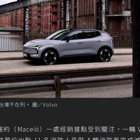
台灣不在列。 圖／Volvo
馬塞約（Maceió）一處經銷據點受到關注，一輛 Vo
防單位出動 11 名消防人員與 4 輛消防車完成