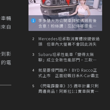
分車輛
李多慧大方公開車牌號碼揭背後
含意！粉絲讚：忘記停哪還能幫
用來自
忙找車
Mercedes坦承取消實體按鍵做過
頭 但車內大螢幕不會因此消失
 受到影
Subaru坦承性能車「變得太無
聊」成立全新性能部門，三款手
 的電
排跑車開發中！
就是要侵門踏戶！BYD Racco正
式上市 正面迎戰日系K-Car霸主
《閃電霹靂車》35 週年計畫只剩
周邊商品！阿斯拉1:1實車與實體
展覽雙雙喊卡