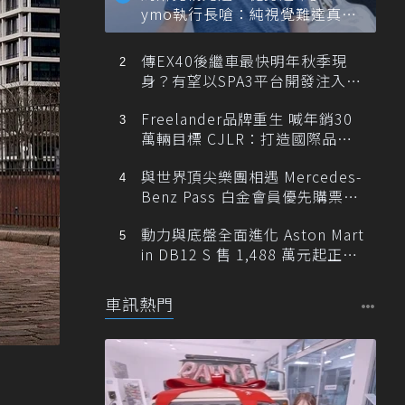
ymo執行長嗆：純視覺難達真正
自動駕駛
傳EX40後繼車最快明年秋季現
身？有望以SPA3平台開發注入80
0V動力
Freelander品牌重生 喊年銷30
萬輛目標 CJLR：打造國際品牌
半數銷量來自全球！
與世界頂尖樂團相遇 Mercedes-
Benz Pass 白金會員優先購票維
也納愛樂
動力與底盤全面進化 Aston Mart
in DB12 S 售 1,488 萬元起正式
登台
車訊熱門