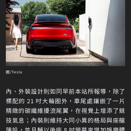
圖/Tesla
內、外裝設計則如同早前本站所報導，除了
標配的 21 吋大輪圈外，車尾處鑲嵌了一片
精緻的碳纖維擾流尾翼，在視覺上增添了競
技氣息；內裝則維持大同小異的格局與座艙
陳設，並且輔以後座 8 吋螢幕來增加娛樂體