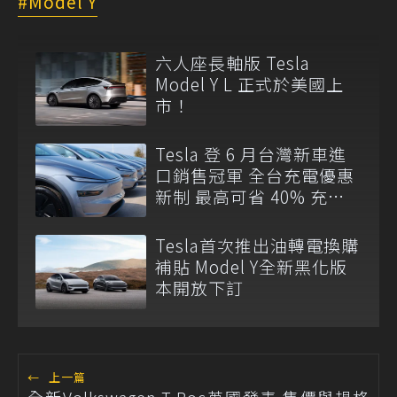
Model Y
六人座長軸版 Tesla
Model Y L 正式於美國上
市！
Tesla 登 6 月台灣新車進
口銷售冠軍 全台充電優惠
新制 最高可省 40% 充電
費
Tesla首次推出油轉電換購
補貼 Model Y全新黑化版
本開放下訂
←
上一篇
全新Volkswagen T-Roc英國發表 售價與規格