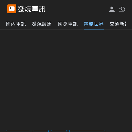
國內車訊
發燒試駕
國際車訊
電能世界
交通新訊